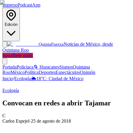
Impreso
Podcast
App
Edición
Noticias de México, desde
Quinta
Fuerza
Quintana Roo
Suscríbete gratis
Portada
Policiaca
🌀 Huracanes
Sismos
Quintana
Roo
México
Política
Deportes
Espectáculos
Opinión
Inicio
/
Ecología
🌦️
18
°C
·
Ciudad de México
Ecología
Convocan en redes a abrir Tajamar
C
Carlos Espejel
·
25 de agosto de 2018