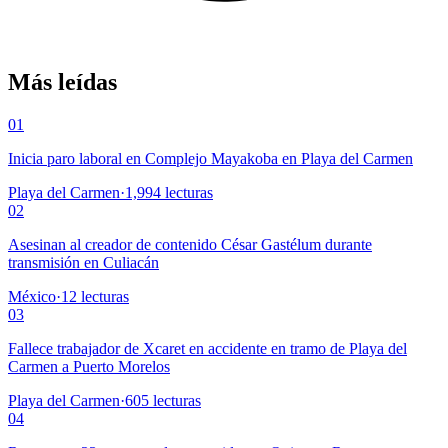
Más leídas
01
Inicia paro laboral en Complejo Mayakoba en Playa del Carmen
Playa del Carmen
·
1,994
lecturas
02
Asesinan al creador de contenido César Gastélum durante
transmisión en Culiacán
México
·
12
lecturas
03
Fallece trabajador de Xcaret en accidente en tramo de Playa del
Carmen a Puerto Morelos
Playa del Carmen
·
605
lecturas
04