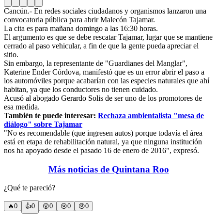
Cancún.- En redes sociales ciudadanos y organismos lanzaron una
convocatoria pública para abrir Malecón Tajamar.
La cita es para mañana domingo a las 16:30 horas.
El argumento es que se debe rescatar Tajamar, lugar que se mantiene
cerrado al paso vehicular, a fin de que la gente pueda apreciar el
sitio.
Sin embargo, la representante de "Guardianes del Manglar",
Katerine Ender Córdova, manifestó que es un error abrir el paso a
los automóviles porque acabarían con las especies naturales que ahí
habitan, ya que los conductores no tienen cuidado.
Acusó al abogado Gerardo Solis de ser uno de los promotores de
esa medida.
También te puede interesar:
Rechaza ambientalista "mesa de
diálogo" sobre Tajamar
"No es recomendable (que ingresen autos) porque todavía el área
está en etapa de rehabilitación natural, ya que ninguna institución
nos ha apoyado desde el pasado 16 de enero de 2016", expresó.
Más noticias de Quintana Roo
¿Qué te pareció?
🔥
0
👍
0
😲
0
😢
0
😠
0