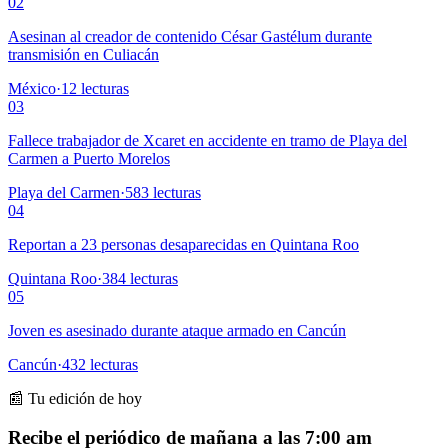
02
Asesinan al creador de contenido César Gastélum durante
transmisión en Culiacán
México
·
12
lecturas
03
Fallece trabajador de Xcaret en accidente en tramo de Playa del
Carmen a Puerto Morelos
Playa del Carmen
·
583
lecturas
04
Reportan a 23 personas desaparecidas en Quintana Roo
Quintana Roo
·
384
lecturas
05
Joven es asesinado durante ataque armado en Cancún
Cancún
·
432
lecturas
📰 Tu edición de hoy
Recibe el periódico de mañana a las 7:00 am