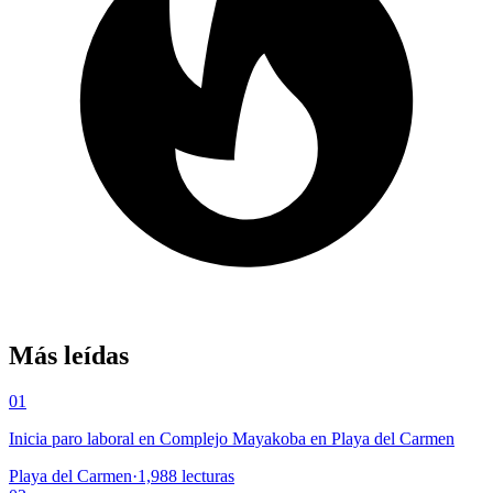
Más leídas
01
Inicia paro laboral en Complejo Mayakoba en Playa del Carmen
Playa del Carmen
·
1,988
lecturas