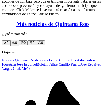
acciones de combate pero que es también importante trabajar en las
acciones de prevención y con ayuda del gobierno municipal que
encabeza Chak Me’ex se lleve esta información a las diferentes
comunidades de Felipe Carrillo Puerto.
Más noticias de Quintana Roo
¿Qué te pareció?
🔥
0
👍
0
😲
0
😢
0
😠
0
Etiquetas
Noticias Quintana Roo
Noticias Felipe Carrillo Puerto
Incendios
Forestales
José Esquivel
Boletín Felipe Carrillo Puerto
José Esquivel
Vargas Chak Meéx