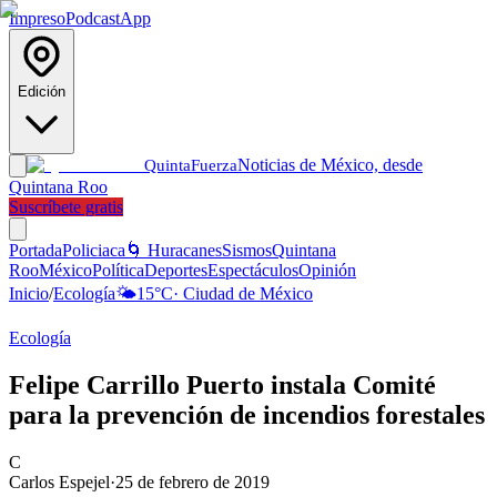
Impreso
Podcast
App
Edición
Noticias de México, desde
Quinta
Fuerza
Quintana Roo
Suscríbete gratis
Portada
Policiaca
🌀 Huracanes
Sismos
Quintana
Roo
México
Política
Deportes
Espectáculos
Opinión
Inicio
/
Ecología
🌤️
15
°C
·
Ciudad de México
Ecología
Felipe Carrillo Puerto instala Comité
para la prevención de incendios forestales
C
Carlos Espejel
·
25 de febrero de 2019