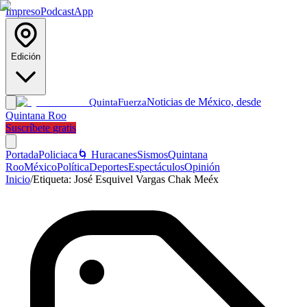
Impreso
Podcast
App
Edición
Noticias de México, desde
Quinta
Fuerza
Quintana Roo
Suscríbete gratis
Portada
Policiaca
🌀 Huracanes
Sismos
Quintana
Roo
México
Política
Deportes
Espectáculos
Opinión
Inicio
/
Etiqueta:
José Esquivel Vargas Chak Meéx