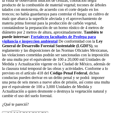
la visita se observaron indicios de cenizas, coloración negra
producto de la combustión de material vegetal; tocones de árboles
talados con motosierra, de acuerdo con el corte dejado en los
troncos; no había guardarraya para controlar el fuego; un cultivo de
maíz que abarca la superficie afectada y el aprovechamiento de
materia prima forestal para la producción de carbón vegetal,
constatándose la preparación de un horno rústico de 4 metros de
diámetro por 2 metros de altura, aproximadamente.
También te
puede interesar:
Fortalecen facultades de Profepa para
vigilancia e inspeccion ambiental
De conformidad con la
Ley
General de Desarrollo Forestal Sustentable (LGDFS)
, su
reglamento y las disposiciones de las Normas Oficiales Mexicanas,
las violaciones cometidas podrán ser sancionadas con la imposición
de una multa por el equivalente de 100 a 20,000 mil Unidades de
Medida y Actualización vigente en la Ciudad de México, además de
la clausura total temporal de las obras y actividades. Conforme a lo
previsto en el artículo 418 del
Código Penal Federal
, dichas
conductas pueden derivar en un delito penal y se podrá imponer
una pena de seis meses a nueve años de prisión, así como una multa
por el equivalente de 100 a 3,000 Unidades de Medida y
Actualización a quien desmonte o destruya la vegetación natural y
cambie el uso del suelo forestal.
¿Qué te pareció?