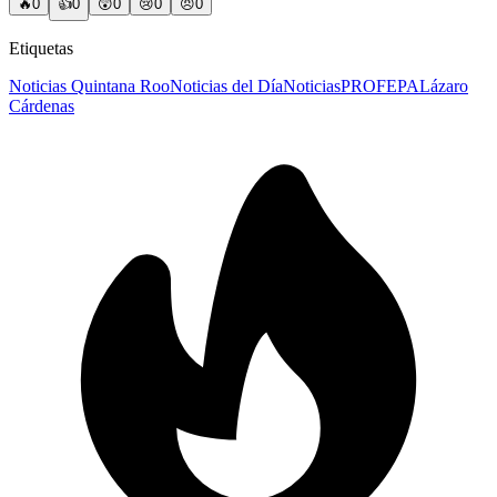
🔥
0
👍
0
😲
0
😢
0
😠
0
Etiquetas
Noticias Quintana Roo
Noticias del Día
Noticias
PROFEPA
Lázaro
Cárdenas