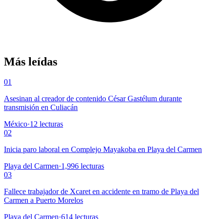
Más leídas
01
Asesinan al creador de contenido César Gastélum durante
transmisión en Culiacán
México
·
12
lecturas
02
Inicia paro laboral en Complejo Mayakoba en Playa del Carmen
Playa del Carmen
·
1,996
lecturas
03
Fallece trabajador de Xcaret en accidente en tramo de Playa del
Carmen a Puerto Morelos
Playa del Carmen
·
614
lecturas