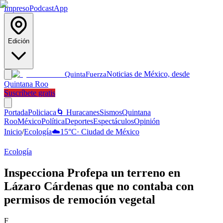
Impreso
Podcast
App
Edición
Noticias de México, desde
Quinta
Fuerza
Quintana Roo
Suscríbete gratis
Portada
Policiaca
🌀 Huracanes
Sismos
Quintana
Roo
México
Política
Deportes
Espectáculos
Opinión
Inicio
/
Ecología
☁️
15
°C
·
Ciudad de México
Ecología
Inspecciona Profepa un terreno en
Lázaro Cárdenas que no contaba con
permisos de remoción vegetal
F