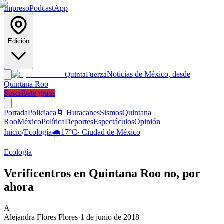
Impreso
Podcast
App
Edición
Noticias de México, desde
Quinta
Fuerza
Quintana Roo
Suscríbete gratis
Portada
Policiaca
🌀 Huracanes
Sismos
Quintana
Roo
México
Política
Deportes
Espectáculos
Opinión
Inicio
/
Ecología
🌧️
17
°C
·
Ciudad de México
Ecología
Verificentros en Quintana Roo no, por
ahora
A
Alejandra Flores Flores
·
1 de junio de 2018