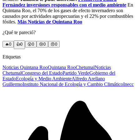
Fernández inversiones responsables con el medio ambiente
En
Quintana Roo, el 70% de los gases de efecto invernadero son
causados por actividades agropecuarias y el 22% por combustibles
fósiles.
Más Noticias de Quintana Roo
¿Qué te pareció?
🔥
0
👍
0
😲
0
😢
0
😠
0
Etiquetas
Noticias Quintana Roo
Quintana Roo
Chetumal
Noticias
Chetumal
Congreso del Estado
Partido Verde
Gobierno del
Estado
Ecología y Medio Ambiente
Alfredo Arellano
Guillermo
Instituto Nacional de Ecología y Cambio Climático
Inecc