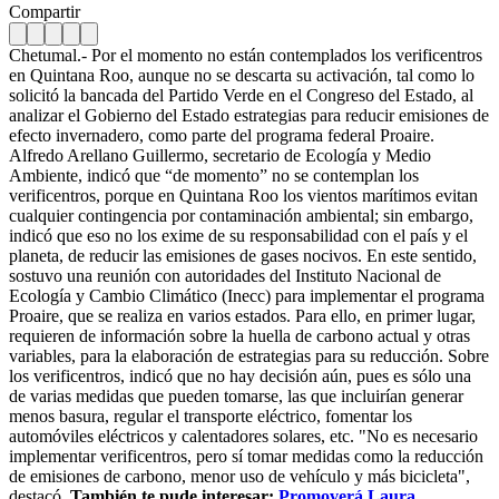
Compartir
Chetumal.- Por el momento no están contemplados los verificentros
en Quintana Roo, aunque no se descarta su activación, tal como lo
solicitó la bancada del Partido Verde en el Congreso del Estado, al
analizar el Gobierno del Estado estrategias para reducir emisiones de
efecto invernadero, como parte del programa federal Proaire.
Alfredo Arellano Guillermo, secretario de Ecología y Medio
Ambiente, indicó que “de momento” no se contemplan los
verificentros, porque en Quintana Roo los vientos marítimos evitan
cualquier contingencia por contaminación ambiental; sin embargo,
indicó que eso no los exime de su responsabilidad con el país y el
planeta, de reducir las emisiones de gases nocivos. En este sentido,
sostuvo una reunión con autoridades del Instituto Nacional de
Ecología y Cambio Climático (Inecc) para implementar el programa
Proaire, que se realiza en varios estados. Para ello, en primer lugar,
requieren de información sobre la huella de carbono actual y otras
variables, para la elaboración de estrategias para su reducción. Sobre
los verificentros, indicó que no hay decisión aún, pues es sólo una
de varias medidas que pueden tomarse, las que incluirían generar
menos basura, regular el transporte eléctrico, fomentar los
automóviles eléctricos y calentadores solares, etc. "No es necesario
implementar verificentros, pero sí tomar medidas como la reducción
de emisiones de carbono, menor uso de vehículo y más bicicleta",
destacó.
También te pude interesar:
Promoverá Laura