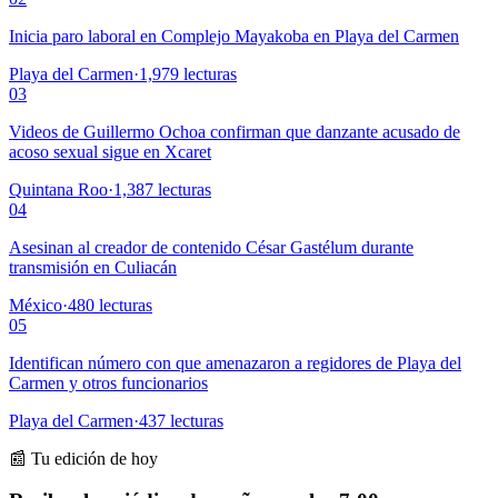
Inicia paro laboral en Complejo Mayakoba en Playa del Carmen
Playa del Carmen
·
1,979
lecturas
03
Videos de Guillermo Ochoa confirman que danzante acusado de
acoso sexual sigue en Xcaret
Quintana Roo
·
1,387
lecturas
04
Asesinan al creador de contenido César Gastélum durante
transmisión en Culiacán
México
·
480
lecturas
05
Identifican número con que amenazaron a regidores de Playa del
Carmen y otros funcionarios
Playa del Carmen
·
437
lecturas
📰 Tu edición de hoy