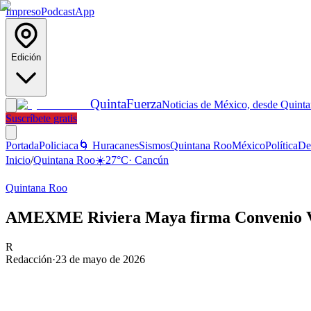
Impreso
Podcast
App
Edición
Quinta
Fuerza
Noticias de México, desde Quint
Suscríbete gratis
Portada
Policiaca
🌀 Huracanes
Sismos
Quintana Roo
México
Política
De
Inicio
/
Quintana Roo
☀️
27
°C
·
Cancún
Quintana Roo
AMEXME Riviera Maya firma Convenio Viol
R
Redacción
·
23 de mayo de 2026