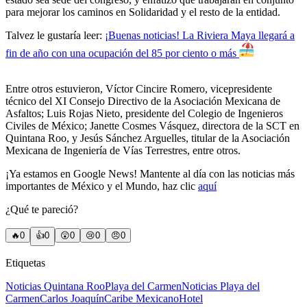
para mejorar los caminos en Solidaridad y el resto de la entidad.
Talvez le gustaría leer:
¡Buenas noticias! La Riviera Maya llegará a
fin de año con una ocupación del 85 por ciento o más
Entre otros estuvieron, Víctor Cincire Romero, vicepresidente
técnico del XI Consejo Directivo de la Asociación Mexicana de
Asfaltos; Luis Rojas Nieto, presidente del Colegio de Ingenieros
Civiles de México; Janette Cosmes Vásquez, directora de la SCT en
Quintana Roo, y Jesús Sánchez Arguelles, titular de la Asociación
Mexicana de Ingeniería de Vías Terrestres, entre otros.
¡Ya estamos en Google News! Mantente al día con las noticias más
importantes de México y el Mundo, haz clic
aquí
¿Qué te pareció?
🔥
0
👍
0
😲
0
😢
0
😠
0
Etiquetas
Noticias Quintana Roo
Playa del Carmen
Noticias Playa del
Carmen
Carlos Joaquín
Caribe Mexicano
Hotel