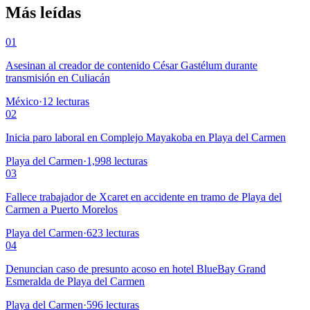
Más leídas
01
Asesinan al creador de contenido César Gastélum durante
transmisión en Culiacán
México
·
12
lecturas
02
Inicia paro laboral en Complejo Mayakoba en Playa del Carmen
Playa del Carmen
·
1,998
lecturas
03
Fallece trabajador de Xcaret en accidente en tramo de Playa del
Carmen a Puerto Morelos
Playa del Carmen
·
623
lecturas
04
Denuncian caso de presunto acoso en hotel BlueBay Grand
Esmeralda de Playa del Carmen
Playa del Carmen
·
596
lecturas