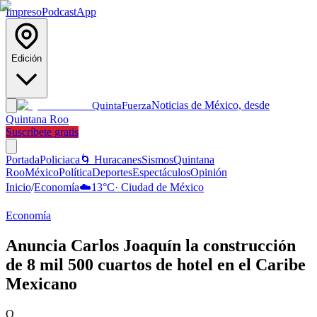
Impreso
Podcast
App
Edición
Noticias de México, desde
Quinta
Fuerza
Quintana Roo
Suscríbete gratis
Portada
Policiaca
🌀 Huracanes
Sismos
Quintana
Roo
México
Política
Deportes
Espectáculos
Opinión
Inicio
/
Economía
☁️
13
°C
·
Ciudad de México
Economía
Anuncia Carlos Joaquín la construcción
de 8 mil 500 cuartos de hotel en el Caribe
Mexicano
Q