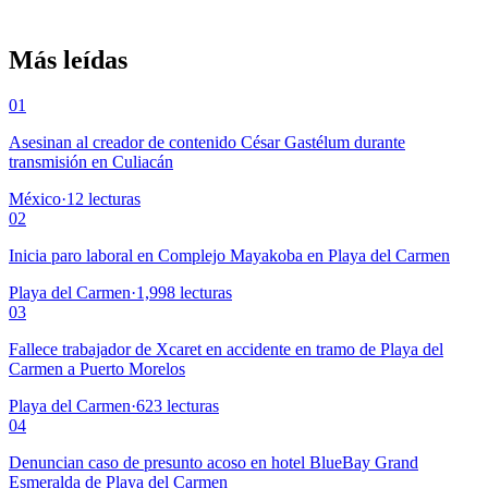
Más leídas
01
Asesinan al creador de contenido César Gastélum durante
transmisión en Culiacán
México
·
12
lecturas
02
Inicia paro laboral en Complejo Mayakoba en Playa del Carmen
Playa del Carmen
·
1,998
lecturas
03
Fallece trabajador de Xcaret en accidente en tramo de Playa del
Carmen a Puerto Morelos
Playa del Carmen
·
623
lecturas
04
Denuncian caso de presunto acoso en hotel BlueBay Grand
Esmeralda de Playa del Carmen