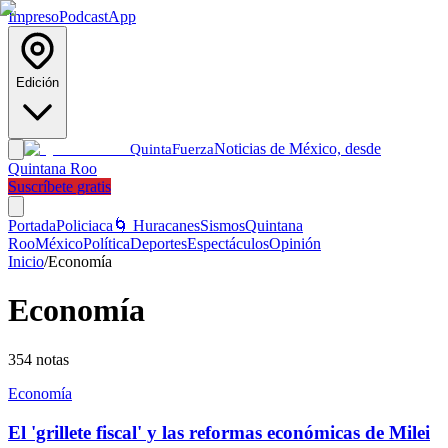
Impreso
Podcast
App
Edición
Noticias de México, desde
Quinta
Fuerza
Quintana Roo
Suscríbete gratis
Portada
Policiaca
🌀 Huracanes
Sismos
Quintana
Roo
México
Política
Deportes
Espectáculos
Opinión
Inicio
/
Economía
Economía
354
notas
Economía
El 'grillete fiscal' y las reformas económicas de Milei