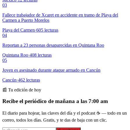
03
Fallece trabajador de Xcaret en accidente en tramo de Playa del
Carmen a Puerto Morelos
Playa del Carmen
·
605
lecturas
04
Reportan a 23 personas desaparecidas en Quintana Roo
Quintana Roo
·
408
lecturas
05
Joven es asesinado durante ataque armado en Cancún
Cancún
·
462
lecturas
📰 Tu edición de hoy
Recibe el periódico de mañana a las 7:00 am
El diario para hojear, las claves del día y el podcast ☕ — todo en un
correo, todos los días. Gratis, y te das de baja con un clic.