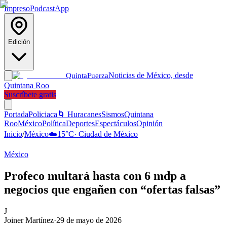
Impreso
Podcast
App
Edición
Noticias de México, desde
Quinta
Fuerza
Quintana Roo
Suscríbete gratis
Portada
Policiaca
🌀 Huracanes
Sismos
Quintana
Roo
México
Política
Deportes
Espectáculos
Opinión
Inicio
/
México
☁️
15
°C
·
Ciudad de México
México
Profeco multará hasta con 6 mdp a
negocios que engañen con “ofertas falsas”
J
Joiner Martínez
·
29 de mayo de 2026