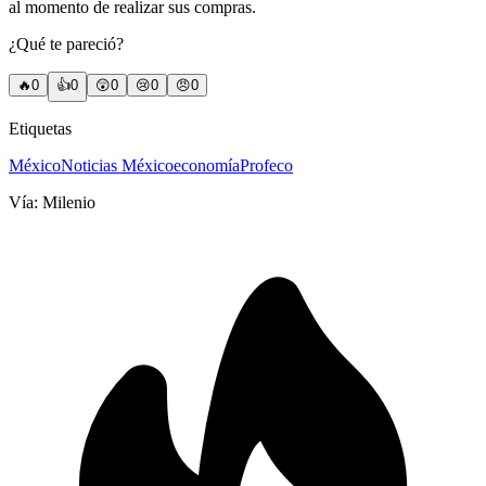
al momento de realizar sus compras.
¿Qué te pareció?
🔥
0
👍
0
😲
0
😢
0
😠
0
Etiquetas
México
Noticias México
economía
Profeco
Vía:
Milenio