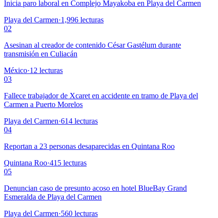
Inicia paro laboral en Complejo Mayakoba en Playa del Carmen
Playa del Carmen
·
1,996
lecturas
02
Asesinan al creador de contenido César Gastélum durante
transmisión en Culiacán
México
·
12
lecturas
03
Fallece trabajador de Xcaret en accidente en tramo de Playa del
Carmen a Puerto Morelos
Playa del Carmen
·
614
lecturas
04
Reportan a 23 personas desaparecidas en Quintana Roo
Quintana Roo
·
415
lecturas
05
Denuncian caso de presunto acoso en hotel BlueBay Grand
Esmeralda de Playa del Carmen
Playa del Carmen
·
560
lecturas