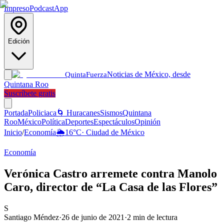
Impreso
Podcast
App
Edición
Noticias de México, desde
Quinta
Fuerza
Quintana Roo
Suscríbete gratis
Portada
Policiaca
🌀 Huracanes
Sismos
Quintana
Roo
México
Política
Deportes
Espectáculos
Opinión
Inicio
/
Economía
🌦️
16
°C
·
Ciudad de México
Economía
Verónica Castro arremete contra Manolo
Caro, director de “La Casa de las Flores”
S
Santiago Méndez
·
26 de junio de 2021
·
2
min de lectura