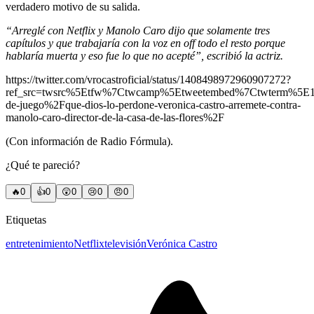
verdadero motivo de su salida.
“Arreglé con Netflix y Manolo Caro dijo que solamente tres
capítulos y que trabajaría con la voz en off todo el resto porque
hablaría muerta y eso fue lo que no acepté”, escribió la actriz.
https://twitter.com/vrocastroficial/status/1408498972960907272?
ref_src=twsrc%5Etfw%7Ctwcamp%5Etweetembed%7Ctwterm%5E14
de-juego%2Fque-dios-lo-perdone-veronica-castro-arremete-contra-
manolo-caro-director-de-la-casa-de-las-flores%2F
(Con información de Radio Fórmula).
¿Qué te pareció?
🔥
0
👍
0
😲
0
😢
0
😠
0
Etiquetas
entretenimiento
Netflix
televisión
Verónica Castro