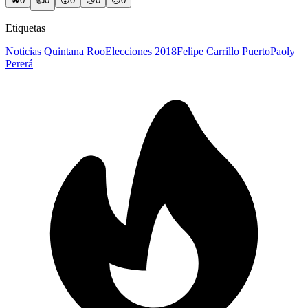
🔥
0
👍
0
😲
0
😢
0
😠
0
Etiquetas
Noticias Quintana Roo
Elecciones 2018
Felipe Carrillo Puerto
Paoly
Pererá