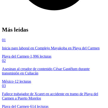
Más leídas
01
Inicia paro laboral en Complejo Mayakoba en Playa del Carmen
Playa del Carmen
·
1,996
lecturas
02
Asesinan al creador de contenido César Gastélum durante
transmisión en Culiacán
México
·
12
lecturas
03
Fallece trabajador de Xcaret en accidente en tramo de Playa del
Carmen a Puerto Morelos
Playa del Carmen
·
614
lecturas