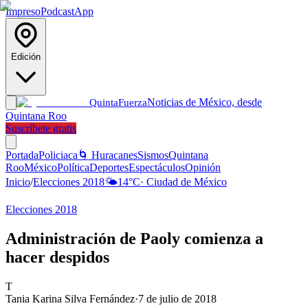
Impreso
Podcast
App
Edición
Noticias de México, desde
Quinta
Fuerza
Quintana Roo
Suscríbete gratis
Portada
Policiaca
🌀 Huracanes
Sismos
Quintana
Roo
México
Política
Deportes
Espectáculos
Opinión
Inicio
/
Elecciones 2018
🌤️
14
°C
·
Ciudad de México
Elecciones 2018
Administración de Paoly comienza a
hacer despidos
T
Tania Karina Silva Fernández
·
7 de julio de 2018