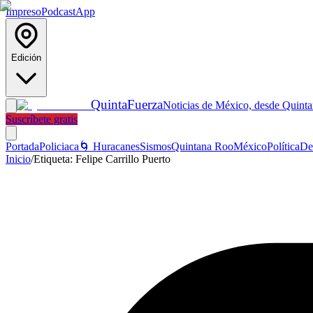
Impreso
Podcast
App
Edición
Quinta
Fuerza
Noticias de México, desde Quint
Suscríbete gratis
Portada
Policiaca
🌀 Huracanes
Sismos
Quintana Roo
México
Política
De
Inicio
/
Etiqueta:
Felipe Carrillo Puerto