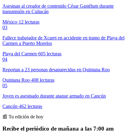
Asesinan al creador de contenido César Gastélum durante
transmisión en Culiacán
México
·
12
lecturas
03
Fallece trabajador de Xcaret en accidente en tramo de Playa del
Carmen a Puerto Morelos
Playa del Carmen
·
605
lecturas
04
Reportan a 23 personas desaparecidas en Quintana Roo
Quintana Roo
·
408
lecturas
05
Joven es asesinado durante ataque armado en Cancún
Cancún
·
462
lecturas
📰 Tu edición de hoy
Recibe el periódico de mañana a las 7:00 am