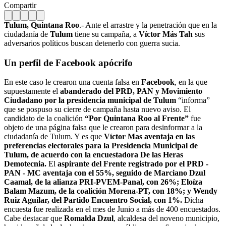
Compartir
Tulum, Quintana Roo
.- Ante el arrastre y la penetración que en la
ciudadanía de
Tulum
tiene su campaña, a
Víctor Más Tah
sus
adversarios políticos buscan detenerlo con guerra sucia.
Un perfil de Facebook apócrifo
En este caso le crearon una cuenta falsa en
Facebook
, en la que
supuestamente el
abanderado del PRD, PAN y Movimiento
Ciudadano por la presidencia municipal de Tulum
“informa”
que se pospuso su cierre de campaña hasta nuevo aviso. El
candidato de la coalición
“Por Quintana Roo al Frente”
fue
objeto de una página falsa que le crearon para desinformar a la
ciudadanía de Tulum. Y es que
Víctor Mas
aventaja en las
preferencias electorales para la Presidencia Municipal de
Tulum, de acuerdo con la encuestadora De las Heras
Demotecnia.
El
aspirante del Frente registrado por el PRD -
PAN - MC aventaja con el 55%, seguido de Marciano Dzul
Caamal, de la alianza PRI-PVEM-Panal, con 26%; Eloíza
Balam Mazum, de la coalición Morena-PT, con 18%; y Wendy
Ruiz Aguilar, del Partido Encuentro Social, con 1%.
Dicha
encuesta fue realizada en el mes de Junio a más de 400 encuestados.
Cabe destacar que
Romalda Dzul
, alcaldesa del noveno municipio,