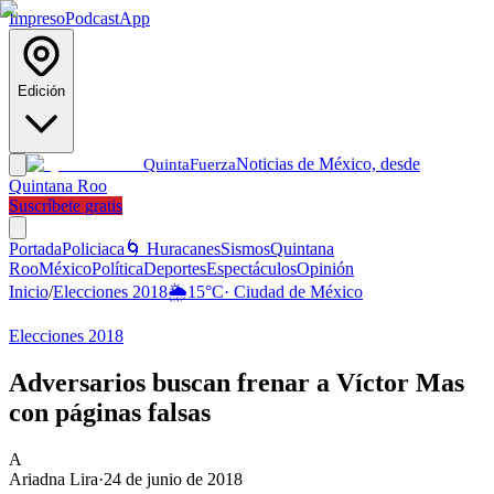
Impreso
Podcast
App
Edición
Noticias de México, desde
Quinta
Fuerza
Quintana Roo
Suscríbete gratis
Portada
Policiaca
🌀 Huracanes
Sismos
Quintana
Roo
México
Política
Deportes
Espectáculos
Opinión
Inicio
/
Elecciones 2018
🌦️
15
°C
·
Ciudad de México
Elecciones 2018
Adversarios buscan frenar a Víctor Mas
con páginas falsas
A
Ariadna Lira
·
24 de junio de 2018