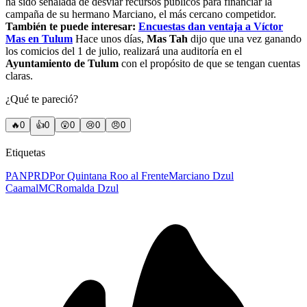
ha sido señalada de desviar recursos públicos para financiar la
campaña de su hermano Marciano, el más cercano competidor.
También te puede interesar:
Encuestas dan ventaja a Víctor
Mas en Tulum
Hace unos días,
Mas Tah
dijo que una vez ganando
los comicios del 1 de julio, realizará una auditoría en el
Ayuntamiento de Tulum
con el propósito de que se tengan cuentas
claras.
¿Qué te pareció?
🔥
0
👍
0
😲
0
😢
0
😠
0
Etiquetas
PAN
PRD
Por Quintana Roo al Frente
Marciano Dzul
Caamal
MC
Romalda Dzul