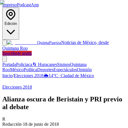
Impreso
Podcast
App
Edición
Noticias de México, desde
Quinta
Fuerza
Quintana Roo
Suscríbete gratis
Portada
Policiaca
🌀 Huracanes
Sismos
Quintana
Roo
México
Política
Deportes
Espectáculos
Opinión
Inicio
/
Elecciones 2018
🌦️
14
°C
·
Ciudad de México
Elecciones 2018
Alianza oscura de Beristain y PRI previo
al debate
R
Redacción
·
18 de junio de 2018