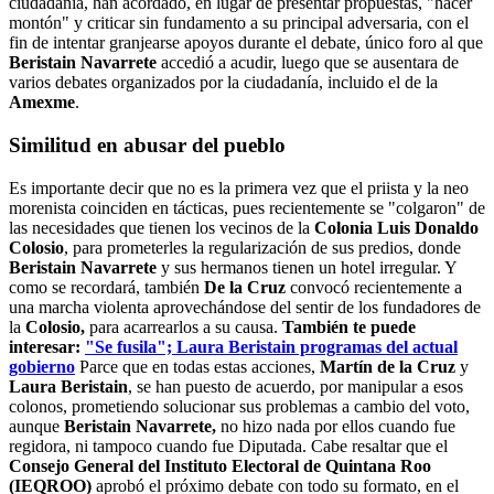
ciudadanía, han acordado, en lugar de presentar propuestas, "hacer
montón" y criticar sin fundamento a su principal adversaria, con el
fin de intentar granjearse apoyos durante el debate, único foro al que
Beristain Navarrete
accedió a acudir, luego que se ausentara de
varios debates organizados por la ciudadanía, incluido el de la
Amexme
.
Similitud en abusar del pueblo
Es importante decir que no es la primera vez que el priista y la neo
morenista coinciden en tácticas, pues recientemente se "colgaron" de
las necesidades que tienen los vecinos de la
Colonia Luis Donaldo
Colosio
, para prometerles la regularización de sus predios, donde
Beristain Navarrete
y sus hermanos tienen un hotel irregular. Y
como se recordará, también
De la Cruz
convocó recientemente a
una marcha violenta aprovechándose del sentir de los fundadores de
la
Colosio,
para acarrearlos a su causa.
También te puede
interesar:
"Se fusila"; Laura Beristain programas del actual
gobierno
Parce que en todas estas acciones,
Martín de la Cruz
y
Laura Beristain
, se han puesto de acuerdo, por manipular a esos
colonos, prometiendo solucionar sus problemas a cambio del voto,
aunque
Beristain Navarrete,
no hizo nada por ellos cuando fue
regidora, ni tampoco cuando fue Diputada. Cabe resaltar que el
Consejo General del Instituto Electoral de Quintana Roo
(IEQROO)
aprobó el próximo debate con todo su formato, en el