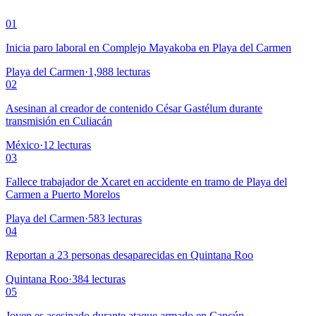
01
Inicia paro laboral en Complejo Mayakoba en Playa del Carmen
Playa del Carmen
·
1,988
lecturas
02
Asesinan al creador de contenido César Gastélum durante
transmisión en Culiacán
México
·
12
lecturas
03
Fallece trabajador de Xcaret en accidente en tramo de Playa del
Carmen a Puerto Morelos
Playa del Carmen
·
583
lecturas
04
Reportan a 23 personas desaparecidas en Quintana Roo
Quintana Roo
·
384
lecturas
05
Joven es asesinado durante ataque armado en Cancún