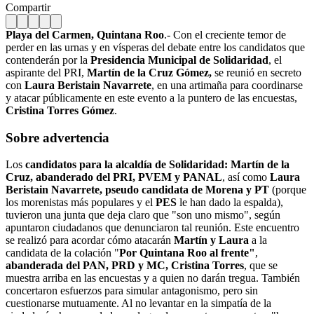
Compartir
Playa del Carmen, Quintana Roo
.- Con el creciente temor de
perder en las urnas y en vísperas del debate entre los candidatos que
contenderán por la
Presidencia Municipal de Solidaridad
, el
aspirante del PRI,
Martín de la Cruz Gómez,
se reunió en secreto
con
Laura Beristain Navarrete
, en una artimaña para coordinarse
y atacar públicamente en este evento a la puntero de las encuestas,
Cristina Torres Gómez
.
Sobre advertencia
Los
candidatos para la alcaldía de Solidaridad:
Martín de la
Cruz, abanderado del PRI, PVEM y PANAL
, así como
Laura
Beristain Navarrete, pseudo candidata de Morena y PT
(porque
los morenistas más populares y el
PES
le han dado la espalda),
tuvieron una junta que deja claro que "son uno mismo", según
apuntaron ciudadanos que denunciaron tal reunión. Este encuentro
se realizó para acordar cómo atacarán
Martín y Laura
a la
candidata de la colación "
Por Quintana Roo al frente"
,
abanderada del PAN, PRD y MC, Cristina Torres
, que se
muestra arriba en las encuestas y a quien no darán tregua. También
concertaron esfuerzos para simular antagonismo, pero sin
cuestionarse mutuamente. Al no levantar en la simpatía de la