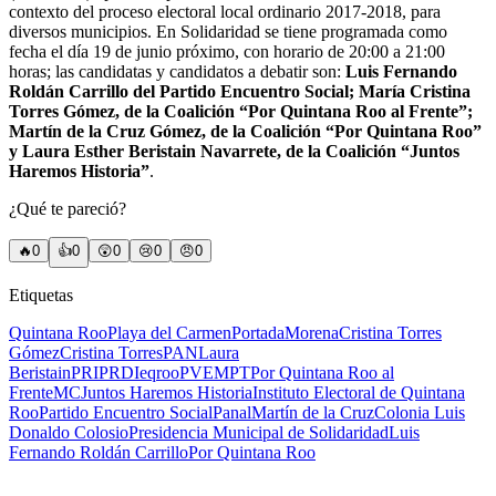
contexto del proceso electoral local ordinario 2017-2018, para
diversos municipios. En Solidaridad se tiene programada como
fecha el día 19 de junio próximo, con horario de 20:00 a 21:00
horas; las candidatas y candidatos a debatir son:
Luis Fernando
Roldán Carrillo del Partido Encuentro Social; María Cristina
Torres Gómez, de la Coalición “Por Quintana Roo al Frente”;
Martín de la Cruz Gómez, de la Coalición “Por Quintana Roo”
y Laura Esther Beristain Navarrete, de la Coalición “Juntos
Haremos Historia”
.
¿Qué te pareció?
🔥
0
👍
0
😲
0
😢
0
😠
0
Etiquetas
Quintana Roo
Playa del Carmen
Portada
Morena
Cristina Torres
Gómez
Cristina Torres
PAN
Laura
Beristain
PRI
PRD
Ieqroo
PVEM
PT
Por Quintana Roo al
Frente
MC
Juntos Haremos Historia
Instituto Electoral de Quintana
Roo
Partido Encuentro Social
Panal
Martín de la Cruz
Colonia Luis
Donaldo Colosio
Presidencia Municipal de Solidaridad
Luis
Fernando Roldán Carrillo
Por Quintana Roo