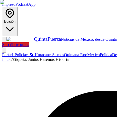
Impreso
Podcast
App
Edición
Quinta
Fuerza
Noticias de México, desde Quint
Suscríbete gratis
Portada
Policiaca
🌀 Huracanes
Sismos
Quintana Roo
México
Política
De
Inicio
/
Etiqueta:
Juntos Haremos Historia