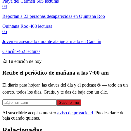
Playa del Carmen
·
605
lecturas
04
Reportan a 23 personas desaparecidas en Quintana Roo
Quintana Roo
·
408
lecturas
05
Joven es asesinado durante ataque armado en Cancún
Cancún
·
462
lecturas
📰 Tu edición de hoy
Recibe el periódico de mañana a las 7:00 am
El diario para hojear, las claves del día y el podcast ☕ — todo en un
correo, todos los días. Gratis, y te das de baja con un clic.
Suscribirme
Al suscribirte aceptas nuestro
aviso de privacidad
. Puedes darte de
baja cuando quieras.
Relacionadas