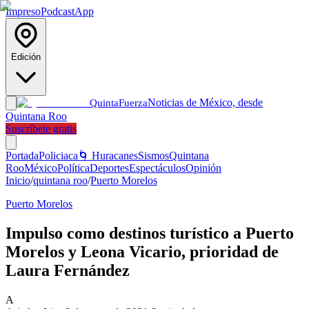
Impreso
Podcast
App
Edición
Noticias de México, desde
Quinta
Fuerza
Quintana Roo
Suscríbete gratis
Portada
Policiaca
🌀 Huracanes
Sismos
Quintana
Roo
México
Política
Deportes
Espectáculos
Opinión
Inicio
/
quintana roo
/
Puerto Morelos
Puerto Morelos
Impulso como destinos turístico a Puerto
Morelos y Leona Vicario, prioridad de
Laura Fernández
A