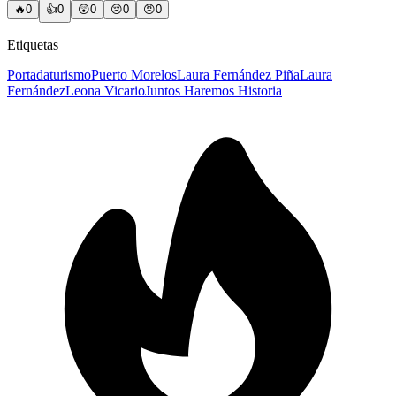
🔥
0
👍
0
😲
0
😢
0
😠
0
Etiquetas
Portada
turismo
Puerto Morelos
Laura Fernández Piña
Laura
Fernández
Leona Vicario
Juntos Haremos Historia