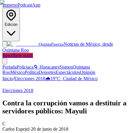
Impreso
Podcast
App
Edición
Noticias de México, desde
Quinta
Fuerza
Quintana Roo
Suscríbete gratis
Portada
Policiaca
🌀 Huracanes
Sismos
Quintana
Roo
México
Política
Deportes
Espectáculos
Opinión
Inicio
/
Elecciones 2018
🌧️
19
°C
·
Ciudad de México
Elecciones 2018
Contra la corrupción vamos a destituir a
servidores públicos: Mayuli
C
Carlos Espejel
·
20 de junio de 2018