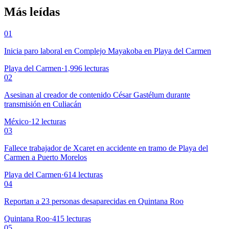
Más leídas
01
Inicia paro laboral en Complejo Mayakoba en Playa del Carmen
Playa del Carmen
·
1,996
lecturas
02
Asesinan al creador de contenido César Gastélum durante
transmisión en Culiacán
México
·
12
lecturas
03
Fallece trabajador de Xcaret en accidente en tramo de Playa del
Carmen a Puerto Morelos
Playa del Carmen
·
614
lecturas
04
Reportan a 23 personas desaparecidas en Quintana Roo
Quintana Roo
·
415
lecturas
05