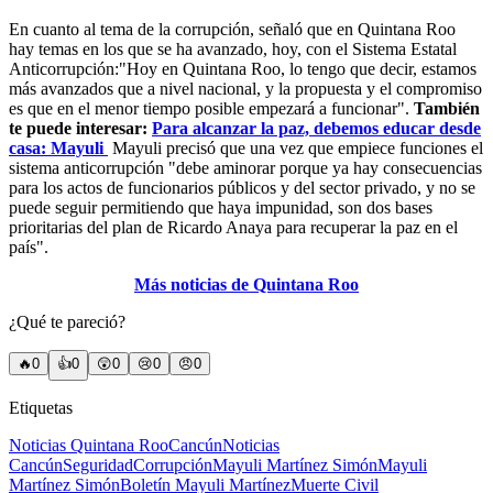
En cuanto al tema de la corrupción, señaló que en Quintana Roo
hay temas en los que se ha avanzado, hoy, con el Sistema Estatal
Anticorrupción:"Hoy en Quintana Roo, lo tengo que decir, estamos
más avanzados que a nivel nacional, y la propuesta y el compromiso
es que en el menor tiempo posible empezará a funcionar".
También
te puede interesar:
Para alcanzar la paz, debemos educar desde
casa: Mayuli
Mayuli precisó que una vez que empiece funciones el
sistema anticorrupción "debe aminorar porque ya hay consecuencias
para los actos de funcionarios públicos y del sector privado, y no se
puede seguir permitiendo que haya impunidad, son dos bases
prioritarias del plan de Ricardo Anaya para recuperar la paz en el
país".
Más noticias de Quintana Roo
¿Qué te pareció?
🔥
0
👍
0
😲
0
😢
0
😠
0
Etiquetas
Noticias Quintana Roo
Cancún
Noticias
Cancún
Seguridad
Corrupción
Mayuli Martínez Simón
Mayuli
Martínez Simón
Boletín Mayuli Martínez
Muerte Civil