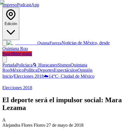
Impreso
Podcast
App
Edición
Noticias de México, desde
Quinta
Fuerza
Quintana Roo
Suscríbete gratis
Portada
Policiaca
🌀 Huracanes
Sismos
Quintana
Roo
México
Política
Deportes
Espectáculos
Opinión
Inicio
/
Elecciones 2018
☁️
14
°C
·
Ciudad de México
Elecciones 2018
El deporte será el impulsor social: Mara
Lezama
A
Alejandra Flores Flores
·
27 de mayo de 2018