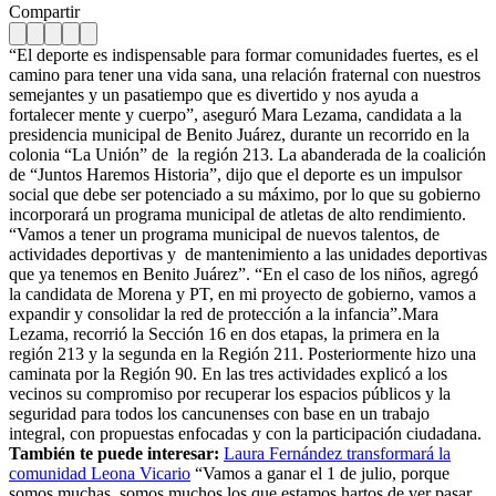
Compartir
“El deporte es indispensable para formar comunidades fuertes, es el
camino para tener una vida sana, una relación fraternal con nuestros
semejantes y un pasatiempo que es divertido y nos ayuda a
fortalecer mente y cuerpo”, aseguró Mara Lezama, candidata a la
presidencia municipal de Benito Juárez, durante un recorrido en la
colonia “La Unión” de la región 213. La abanderada de la coalición
de “Juntos Haremos Historia”, dijo que el deporte es un impulsor
social que debe ser potenciado a su máximo, por lo que su gobierno
incorporará un programa municipal de atletas de alto rendimiento.
“Vamos a tener un programa municipal de nuevos talentos, de
actividades deportivas y de mantenimiento a las unidades deportivas
que ya tenemos en Benito Juárez”. “En el caso de los niños, agregó
la candidata de Morena y PT, en mi proyecto de gobierno, vamos a
expandir y consolidar la red de protección a la infancia”.
Mara
Lezama, recorrió la Sección 16 en dos etapas, la primera en la
región 213 y la segunda en la Región 211. Posteriormente hizo una
caminata por la Región 90. En las tres actividades explicó a los
vecinos su compromiso por recuperar los espacios públicos y la
seguridad para todos los cancunenses con base en un trabajo
integral, con propuestas enfocadas y con la participación ciudadana.
También te puede interesar:
Laura Fernández transformará la
comunidad Leona Vicario
“Vamos a ganar el 1 de julio, porque
somos muchas, somos muchos los que estamos hartos de ver pasar