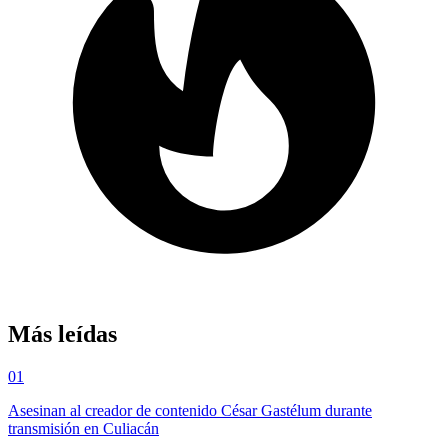
Más leídas
01
Asesinan al creador de contenido César Gastélum durante
transmisión en Culiacán