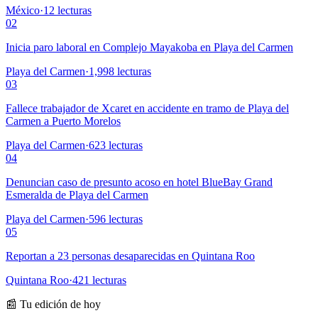
México
·
12
lecturas
02
Inicia paro laboral en Complejo Mayakoba en Playa del Carmen
Playa del Carmen
·
1,998
lecturas
03
Fallece trabajador de Xcaret en accidente en tramo de Playa del
Carmen a Puerto Morelos
Playa del Carmen
·
623
lecturas
04
Denuncian caso de presunto acoso en hotel BlueBay Grand
Esmeralda de Playa del Carmen
Playa del Carmen
·
596
lecturas
05
Reportan a 23 personas desaparecidas en Quintana Roo
Quintana Roo
·
421
lecturas
📰 Tu edición de hoy