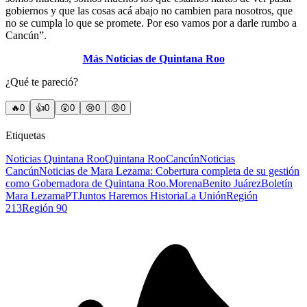
gobiernos y que las cosas acá abajo no cambien para nosotros, que
no se cumpla lo que se promete. Por eso vamos por a darle rumbo a
Cancún”.
Más Noticias de Quintana Roo
¿Qué te pareció?
🔥
0
👍
0
😲
0
😢
0
😠
0
Etiquetas
Noticias Quintana Roo
Quintana Roo
Cancún
Noticias
Cancún
Noticias de Mara Lezama: Cobertura completa de su gestión
como Gobernadora de Quintana Roo.
Morena
Benito Juárez
Boletín
Mara Lezama
PT
Juntos Haremos Historia
La Unión
Región
213
Región 90