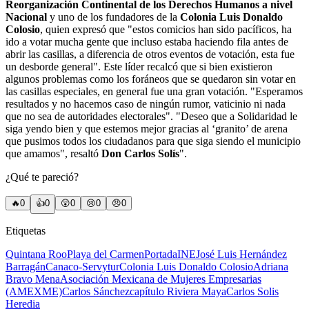
Reorganización Continental de los Derechos Humanos a nivel
Nacional
y uno de los fundadores de la
Colonia Luis Donaldo
Colosio
, quien expresó que "estos comicios han sido pacíficos, ha
ido a votar mucha gente que incluso estaba haciendo fila antes de
abrir las casillas, a diferencia de otros eventos de votación, esta fue
un desborde general". Este líder recalcó que si bien existieron
algunos problemas como los foráneos que se quedaron sin votar en
las casillas especiales, en general fue una gran votación. "Esperamos
resultados y no hacemos caso de ningún rumor, vaticinio ni nada
que no sea de autoridades electorales". "Deseo que a Solidaridad le
siga yendo bien y que estemos mejor gracias al ‘granito’ de arena
que pusimos todos los ciudadanos para que siga siendo el municipio
que amamos", resaltó
Don Carlos Solís
".
¿Qué te pareció?
🔥
0
👍
0
😲
0
😢
0
😠
0
Etiquetas
Quintana Roo
Playa del Carmen
Portada
INE
José Luis Hernández
Barragán
Canaco-Servytur
Colonia Luis Donaldo Colosio
Adriana
Bravo Mena
Asociación Mexicana de Mujeres Empresarias
(AMEXME)
Carlos Sánchez
capítulo Riviera Maya
Carlos Solis
Heredia