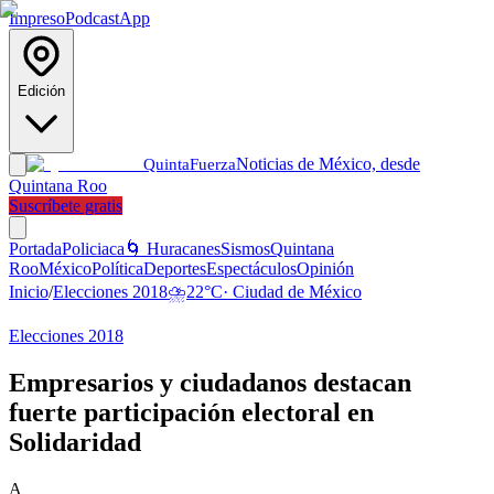
Impreso
Podcast
App
Edición
Noticias de México, desde
Quinta
Fuerza
Quintana Roo
Suscríbete gratis
Portada
Policiaca
🌀 Huracanes
Sismos
Quintana
Roo
México
Política
Deportes
Espectáculos
Opinión
Inicio
/
Elecciones 2018
⛈️
22
°C
·
Ciudad de México
Elecciones 2018
Empresarios y ciudadanos destacan
fuerte participación electoral en
Solidaridad
A