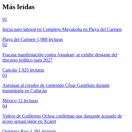
Más leídas
01
Inicia paro laboral en Complejo Mayakoba en Playa del Carmen
Playa del Carmen
·
1,988
lecturas
02
Fracasa manifestación contra Aguakan; se exhibe desgaste del
discurso político para 2027
Cancún
·
1,925
lecturas
03
Asesinan al creador de contenido César Gastélum durante
transmisión en Culiacán
México
·
12
lecturas
04
Videos de Guillermo Ochoa confirman que danzante acusado de
acoso sexual sigue en Xcaret
Quintana Roo
·
1,391
lecturas