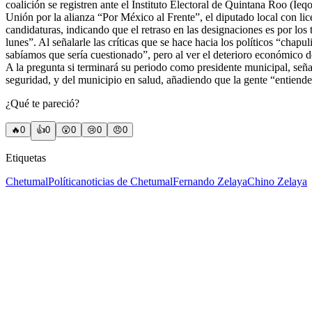
coalición se registren ante el Instituto Electoral de Quintana Roo (Ie
Unión por la alianza “Por México al Frente”, el diputado local con li
candidaturas, indicando que el retraso en las designaciones es por los
lunes”. Al señalarle las críticas que se hace hacia los políticos “chap
sabíamos que sería cuestionado”, pero al ver el deterioro económico d
A la pregunta si terminará su periodo como presidente municipal, seña
seguridad, y del municipio en salud, añadiendo que la gente “entiende
¿Qué te pareció?
🔥
0
👍
0
😲
0
😢
0
😠
0
Etiquetas
Chetumal
Política
noticias de Chetumal
Fernando Zelaya
Chino Zelaya