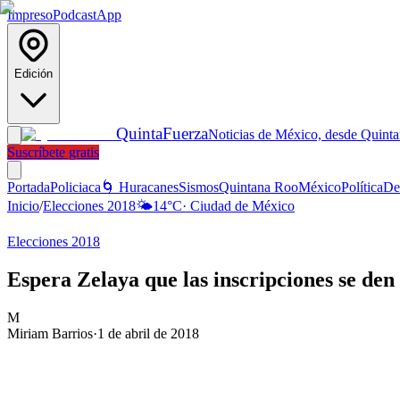
Impreso
Podcast
App
Edición
Quinta
Fuerza
Noticias de México, desde Quint
Suscríbete gratis
Portada
Policiaca
🌀 Huracanes
Sismos
Quintana Roo
México
Política
De
Inicio
/
Elecciones 2018
🌤️
14
°C
·
Ciudad de México
Elecciones 2018
Espera Zelaya que las inscripciones se den 
M
Miriam Barrios
·
1 de abril de 2018