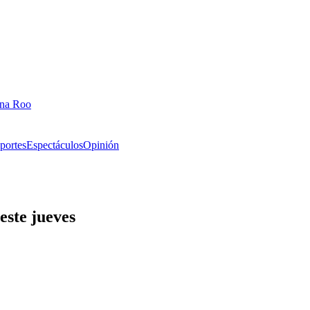
ana Roo
portes
Espectáculos
Opinión
este jueves