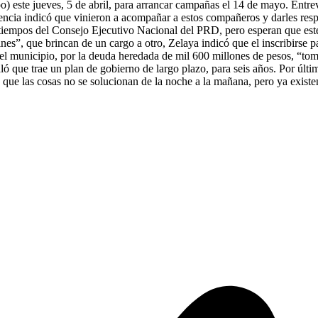
qoo) este jueves, 5 de abril, para arrancar campañas el 14 de mayo. Ent
cencia indicó que vinieron a acompañar a estos compañeros y darles resp
 tiempos del Consejo Ejecutivo Nacional del PRD, pero esperan que este 
ulines”, que brincan de un cargo a otro, Zelaya indicó que el inscribirs
el municipio, por la deuda heredada de mil 600 millones de pesos, “toma
ló que trae un plan de gobierno de largo plazo, para seis años. Por últi
 que las cosas no se solucionan de la noche a la mañana, pero ya existe