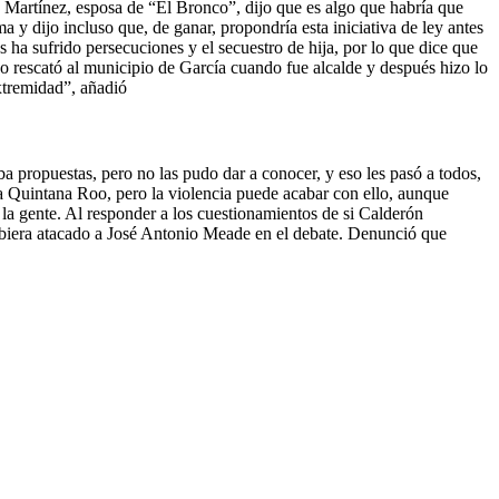
 Martínez, esposa de “El Bronco”, dijo que es algo que habría que
a y dijo incluso que, de ganar, propondría esta iniciativa de ley antes
s ha sufrido persecuciones y el secuestro de hija, por lo que dice que
co rescató al municipio de García cuando fue alcalde y después hizo lo
extremidad”, añadió
a propuestas, pero no las pudo dar a conocer, y eso les pasó a todos,
ra Quintana Roo, pero la violencia puede acabar con ello, aunque
a la gente. Al responder a los cuestionamientos de si Calderón
ubiera atacado a José Antonio Meade en el debate. Denunció que