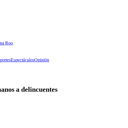
ana Roo
portes
Espectáculos
Opinión
anos a delincuentes