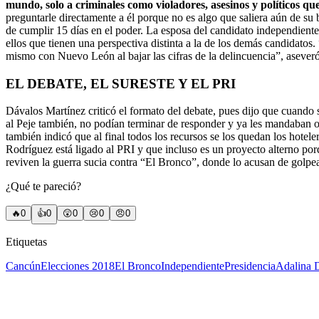
mundo, solo a criminales como violadores, asesinos y políticos que
preguntarle directamente a él porque no es algo que saliera aún de su b
de cumplir 15 días en el poder. La esposa del candidato independiente 
ellos que tienen una perspectiva distinta a la de los demás candidato
mismo con Nuevo León al bajar las cifras de la delincuencia”, aseveró.
EL DEBATE, EL SURESTE Y EL PRI
Dávalos Martínez criticó el formato del debate, pues dijo que cuando s
al Peje también, no podían terminar de responder y ya les mandaban ot
también indicó que al final todos los recursos se los quedan los hotel
Rodríguez está ligado al PRI y que incluso es un proyecto alterno p
reviven la guerra sucia contra “El Bronco”, donde lo acusan de golpear 
¿Qué te pareció?
🔥
0
👍
0
😲
0
😢
0
😠
0
Etiquetas
Cancún
Elecciones 2018
El Bronco
Independiente
Presidencia
Adalina 