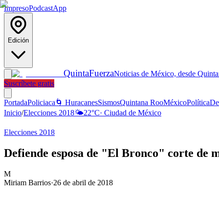
Impreso
Podcast
App
Edición
Quinta
Fuerza
Noticias de México, desde Quint
Suscríbete gratis
Portada
Policiaca
🌀 Huracanes
Sismos
Quintana Roo
México
Política
De
Inicio
/
Elecciones 2018
🌤️
22
°C
·
Ciudad de México
Elecciones 2018
Defiende esposa de "El Bronco" corte de m
M
Miriam Barrios
·
26 de abril de 2018