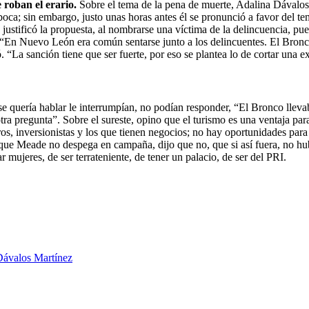
 roban el erario.
Sobre el tema de la pena de muerte, Adalina Dávalos
oca; sin embargo, justo unas horas antes él se pronunció a favor del tem
justificó la propuesta, al nombrarse una víctima de la delincuencia, pue
s. “En Nuevo León era común sentarse junto a los delincuentes. El Bron
 “La sanción tiene que ser fuerte, por eso se plantea lo de cortar una 
e quería hablar le interrumpían, no podían responder, “El Bronco llevab
ra pregunta”. Sobre el sureste, opino que el turismo es una ventaja pa
eros, inversionistas y los que tienen negocios; no hay oportunidades par
orque Meade no despega en campaña, dijo que no, que si así fuera, no h
mujeres, de ser terrateniente, de tener un palacio, de ser del PRI.
Dávalos Martínez