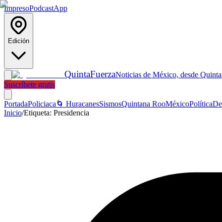
Impreso
Podcast
App
Edición
Quinta
Fuerza
Noticias de México, desde Quint
Suscríbete gratis
Portada
Policiaca
🌀 Huracanes
Sismos
Quintana Roo
México
Política
De
Inicio
/
Etiqueta:
Presidencia