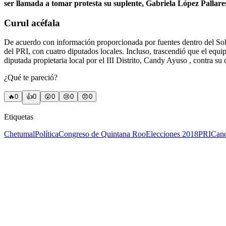
ser llamada a tomar protesta su suplente, Gabriela López Pallare
Curul acéfala
De acuerdo con información proporcionada por fuentes dentro del Sol A
del PRI, con cuatro diputados locales. Incluso, trascendió que el equi
diputada propietaria local por el III Distrito, Candy Ayuso , contra s
¿Qué te pareció?
🔥
0
👍
0
😲
0
😢
0
😠
0
Etiquetas
Chetumal
Política
Congreso de Quintana Roo
Elecciones 2018
PRI
Can