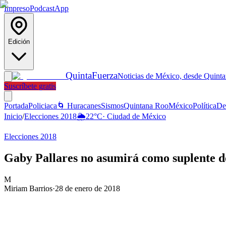
Impreso
Podcast
App
Edición
Quinta
Fuerza
Noticias de México, desde Quint
Suscríbete gratis
Portada
Policiaca
🌀 Huracanes
Sismos
Quintana Roo
México
Política
De
Inicio
/
Elecciones 2018
🌦️
22
°C
·
Ciudad de México
Elecciones 2018
Gaby Pallares no asumirá como suplente 
M
Miriam Barrios
·
28 de enero de 2018