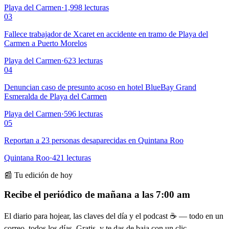
Playa del Carmen
·
1,998
lecturas
03
Fallece trabajador de Xcaret en accidente en tramo de Playa del
Carmen a Puerto Morelos
Playa del Carmen
·
623
lecturas
04
Denuncian caso de presunto acoso en hotel BlueBay Grand
Esmeralda de Playa del Carmen
Playa del Carmen
·
596
lecturas
05
Reportan a 23 personas desaparecidas en Quintana Roo
Quintana Roo
·
421
lecturas
📰 Tu edición de hoy
Recibe el periódico de mañana a las 7:00 am
El diario para hojear, las claves del día y el podcast ☕ — todo en un
correo, todos los días. Gratis, y te das de baja con un clic.