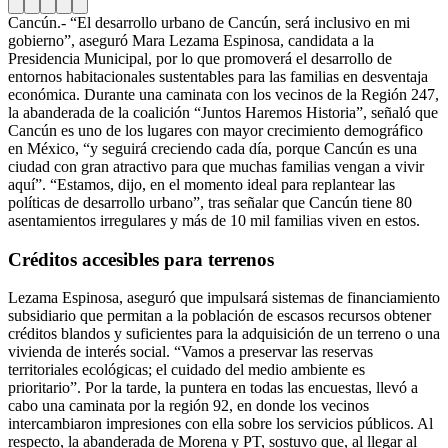
Cancún.- “El desarrollo urbano de Cancún, será inclusivo en mi
gobierno”, aseguró Mara Lezama Espinosa, candidata a la
Presidencia Municipal, por lo que promoverá el desarrollo de
entornos habitacionales sustentables para las familias en desventaja
económica. Durante una caminata con los vecinos de la Región 247,
la abanderada de la coalición “Juntos Haremos Historia”, señaló que
Cancún es uno de los lugares con mayor crecimiento demográfico
en México, “y seguirá creciendo cada día, porque Cancún es una
ciudad con gran atractivo para que muchas familias vengan a vivir
aquí”.
“Estamos, dijo, en el momento ideal para replantear las
políticas de desarrollo urbano”, tras señalar que Cancún tiene 80
asentamientos irregulares y más de 10 mil familias viven en estos.
Créditos accesibles para terrenos
Lezama Espinosa, aseguró que impulsará sistemas de financiamiento
subsidiario que permitan a la población de escasos recursos obtener
créditos blandos y suficientes para la adquisición de un terreno o una
vivienda de interés social. “Vamos a preservar las reservas
territoriales ecológicas; el cuidado del medio ambiente es
prioritario”. Por la tarde, la puntera en todas las encuestas, llevó a
cabo una caminata por la región 92, en donde los vecinos
intercambiaron impresiones con ella sobre los servicios públicos.
Al
respecto, la abanderada de Morena y PT, sostuvo que, al llegar al