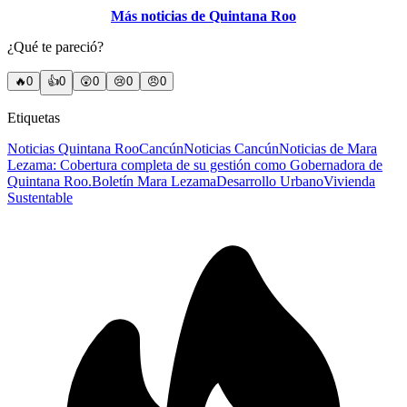
Más noticias de Quintana Roo
¿Qué te pareció?
🔥
0
👍
0
😲
0
😢
0
😠
0
Etiquetas
Noticias Quintana Roo
Cancún
Noticias Cancún
Noticias de Mara
Lezama: Cobertura completa de su gestión como Gobernadora de
Quintana Roo.
Boletín Mara Lezama
Desarrollo Urbano
Vivienda
Sustentable