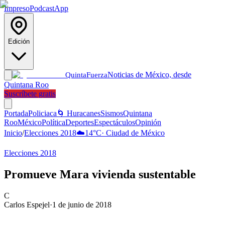
Impreso
Podcast
App
Edición
Noticias de México, desde
Quinta
Fuerza
Quintana Roo
Suscríbete gratis
Portada
Policiaca
🌀 Huracanes
Sismos
Quintana
Roo
México
Política
Deportes
Espectáculos
Opinión
Inicio
/
Elecciones 2018
☁️
14
°C
·
Ciudad de México
Elecciones 2018
Promueve Mara vivienda sustentable
C
Carlos Espejel
·
1 de junio de 2018