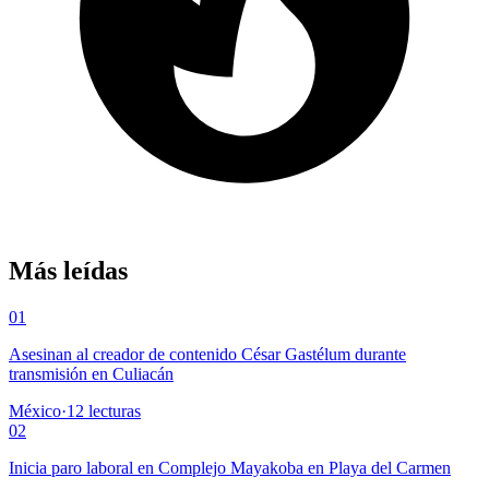
Más leídas
01
Asesinan al creador de contenido César Gastélum durante
transmisión en Culiacán
México
·
12
lecturas
02
Inicia paro laboral en Complejo Mayakoba en Playa del Carmen