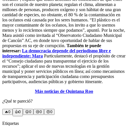
son el corazón de nuestro planeta; regulan el clima, alimentan a
millones de personas, producen oxígeno y son hábitat de una gran
cantidad de especies, no obstante, el 80 % de la contaminación en
los océanos está causada por los seres humanos. “El plástico es el
mayor contaminante de los océanos, los invito a que lo usemos
menos y lo reciclemos siempre que podamos”, apuntó. Por la noche,
Mara asistió como invitada al “Observatorio Ciudadano Municipal
de Cancún” AC, en donde tuvo oportunidad de hablar de sus
propuestas en su eje de corrupción.
También te puede
interesar:
La democracia depende del periodismo libre e
independiente: Mara
Particularmente, destacó el propósito de crear
el “Consejo ciudadano para transparentar el ejercicio de los
recursos”; aplicar el uso de nuevas tecnologías en la gestión
municipal y poner servicios públicos en línea; así como mecanismos
de transparencia y participación ciudadana como presupuestos
participativos, audiencias públicas y gobierno itinerante.
Más noticias de Quintana Roo
¿Qué te pareció?
🔥
0
👍
0
😲
0
😢
0
😠
0
Etiquetas