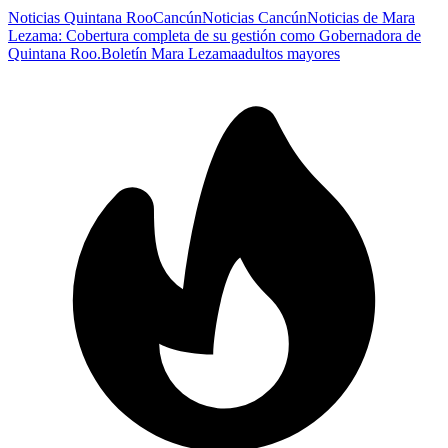
Noticias Quintana Roo
Cancún
Noticias Cancún
Noticias de Mara
Lezama: Cobertura completa de su gestión como Gobernadora de
Quintana Roo.
Boletín Mara Lezama
adultos mayores