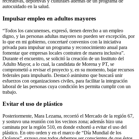
recreativas, deportivas y culturales además de un programa de
autocuidado en la salud.
Impulsar empleo en adultos mayores
“Todos los cancunenses, expresó, tienen derecho a un empleo
digno, y las personas adultas mayores no pueden ser excepción, por
lo que en mi gobierno, concertaré convenios con la iniciativa
privada para impulsar un programa y reconocimiento anual para
fomentar que empresas locales contraten de manera inclusiva”.
Durante el encuentro, se solicitó la creación de un Instituto del
Adulto Mayor, a lo cual, la candidata de Morena y PT, se
comprometió a revisar el proyecto y, en su momento, bajar recursos
federales para impulsarlo.
Destacó asimismo que buscará unir
esfuerzos con organizaciones civiles, para facilitar la integración
laboral de las personas cuya condición les permita cumplir con un
trabajo.
Evitar el uso de plástico
Posteriormente, Mara Lezama, recorrió el Mercado de la región 67,
y sostuvo una reunión con los vecinos zona; además hizo una
caminata por la región 510, en donde exhortó a evitar el uso del
plástico. En otro orden y en el marco de “Día Mundial de los
Océanos”, expuso que todos debemos ser conscientes de que éstos