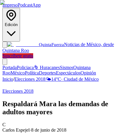
Impreso
Podcast
App
Edición
Noticias de México, desde
Quinta
Fuerza
Quintana Roo
Suscríbete gratis
Portada
Policiaca
🌀 Huracanes
Sismos
Quintana
Roo
México
Política
Deportes
Espectáculos
Opinión
Inicio
/
Elecciones 2018
🌤️
14
°C
·
Ciudad de México
Elecciones 2018
Respaldará Mara las demandas de
adultos mayores
C
Carlos Espejel
·
8 de junio de 2018