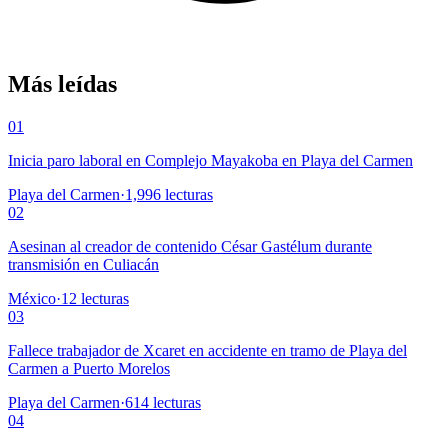
Más leídas
01
Inicia paro laboral en Complejo Mayakoba en Playa del Carmen
Playa del Carmen
·
1,996
lecturas
02
Asesinan al creador de contenido César Gastélum durante
transmisión en Culiacán
México
·
12
lecturas
03
Fallece trabajador de Xcaret en accidente en tramo de Playa del
Carmen a Puerto Morelos
Playa del Carmen
·
614
lecturas
04