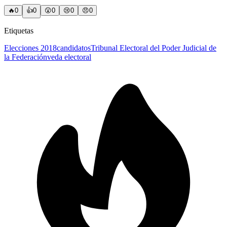
🔥
0
👍
0
😲
0
😢
0
😠
0
Etiquetas
Elecciones 2018
candidatos
Tribunal Electoral del Poder Judicial de
la Federación
veda electoral