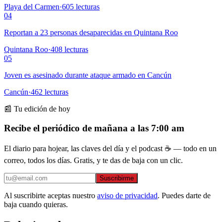
Playa del Carmen
·
605
lecturas
04
Reportan a 23 personas desaparecidas en Quintana Roo
Quintana Roo
·
408
lecturas
05
Joven es asesinado durante ataque armado en Cancún
Cancún
·
462
lecturas
📰 Tu edición de hoy
Recibe el periódico de mañana a las 7:00 am
El diario para hojear, las claves del día y el podcast ☕ — todo en un
correo, todos los días. Gratis, y te das de baja con un clic.
Suscribirme
Al suscribirte aceptas nuestro
aviso de privacidad
. Puedes darte de
baja cuando quieras.