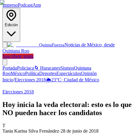
Impreso
Podcast
App
Edición
Noticias de México, desde
Quinta
Fuerza
Quintana Roo
Suscríbete gratis
Portada
Policiaca
🌀 Huracanes
Sismos
Quintana
Roo
México
Política
Deportes
Espectáculos
Opinión
Inicio
/
Elecciones 2018
🌦️
23
°C
·
Ciudad de México
Elecciones 2018
Hoy inicia la veda electoral: esto es lo que
NO pueden hacer los candidatos
T
Tania Karina Silva Fernández
·
28 de junio de 2018