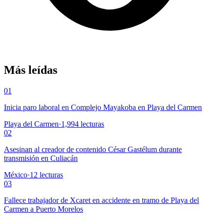
Más leídas
01
Inicia paro laboral en Complejo Mayakoba en Playa del Carmen
Playa del Carmen
·
1,994
lecturas
02
Asesinan al creador de contenido César Gastélum durante
transmisión en Culiacán
México
·
12
lecturas
03
Fallece trabajador de Xcaret en accidente en tramo de Playa del
Carmen a Puerto Morelos