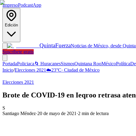
Impreso
Podcast
App
Edición
Quinta
Fuerza
Noticias de México, desde Quint
Suscríbete gratis
Portada
Policiaca
🌀 Huracanes
Sismos
Quintana Roo
México
Política
De
Inicio
/
Elecciones 2021
☁️
23
°C
·
Ciudad de México
Elecciones 2021
Brote de COVID-19 en Ieqroo retrasa aten
S
Santiago Méndez
·
20 de mayo de 2021
·
2
min de lectura