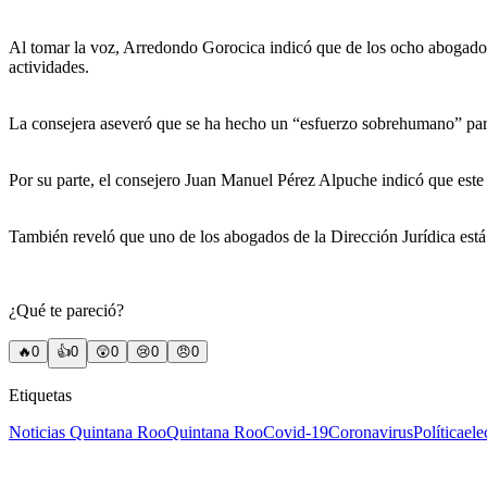
Al tomar la voz, Arredondo Gorocica indicó que de los ocho abogados 
actividades.
La consejera aseveró que se ha hecho un “esfuerzo sobrehumano” para 
Por su parte, el consejero Juan Manuel Pérez Alpuche indicó que este
También reveló que uno de los abogados de la Dirección Jurídica está
¿Qué te pareció?
🔥
0
👍
0
😲
0
😢
0
😠
0
Etiquetas
Noticias Quintana Roo
Quintana Roo
Covid-19
Coronavirus
Política
ele