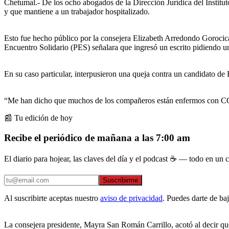
Chetumal.- De los ocho abogados de la Dirección Jurídica del Institut
y que mantiene a un trabajador hospitalizado.
Esto fue hecho público por la consejera Elizabeth Arredondo Gorocica
Encuentro Solidario (PES) señalara que ingresó un escrito pidiendo una
En su caso particular, interpusieron una queja contra un candidato de
“Me han dicho que muchos de los compañeros están enfermos con COVI
📰 Tu edición de hoy
Recibe el periódico de mañana a las 7:00 am
El diario para hojear, las claves del día y el podcast ☕ — todo en un co
Suscribirme
Al suscribirte aceptas nuestro
aviso de privacidad
. Puedes darte de ba
La consejera presidente, Mayra San Román Carrillo, acotó al decir que 