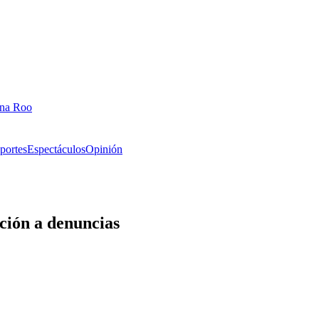
ana Roo
portes
Espectáculos
Opinión
ción a denuncias