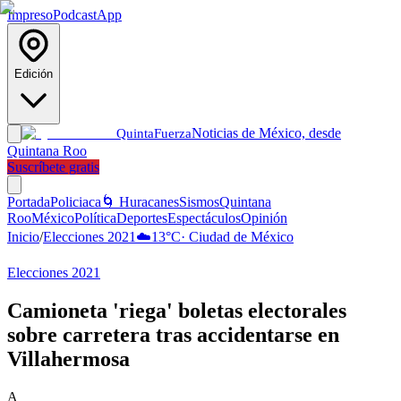
Impreso
Podcast
App
Edición
Noticias de México, desde
Quinta
Fuerza
Quintana Roo
Suscríbete gratis
Portada
Policiaca
🌀 Huracanes
Sismos
Quintana
Roo
México
Política
Deportes
Espectáculos
Opinión
Inicio
/
Elecciones 2021
☁️
13
°C
·
Ciudad de México
Elecciones 2021
Camioneta 'riega' boletas electorales
sobre carretera tras accidentarse en
Villahermosa
A