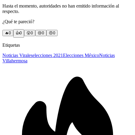
Hasta el momento, autoridades no han emitido información al
respecto.
¿Qué te pareció?
🔥
0
👍
0
😲
0
😢
0
😠
0
Etiquetas
Noticias Virales
elecciones 2021
Elecciones México
Noticias
Villahermosa