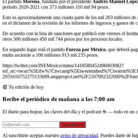
El partido
Morena
, fundado por el presidente
Andrés Manuel Lópe
periodo 2020-2021 con 373 millones 110 mil 94 pesos.
Esto es aproximadamente una cuarta parte de los mil 203 millones de pe
en el dictamen de la revisión de los informes de ingresos y gastos d
De acuerdo con la lista de sanciones que publicó este viernes el Instit
otros 306 millones 450 mil 744 pesos por los procesos locales.
En segundo lugar está el partido
Fuerza por México
, que deberá pag
multa asciende a 100 millones 913 mil 235 pesos.
https://twitter.com/INEMexico/status/1418580452496003082?
ref_src=twsrc%5Etfw%7Ctwcamp%5Etweetembed%7Ctwterm%5E
2931616752275133689.ampproject.net%2F2107092322000%2Ffram
📰 Tu edición de hoy
Recibe el periódico de mañana a las 7:00 am
El diario para hojear, las claves del día y el podcast ☕ — todo en un co
Suscribirme
Al suscribirte aceptas nuestro
aviso de privacidad
. Puedes darte de ba