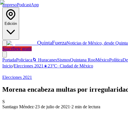
Impreso
Podcast
App
Edición
Quinta
Fuerza
Noticias de México, desde Quint
Suscríbete gratis
Portada
Policiaca
🌀 Huracanes
Sismos
Quintana Roo
México
Política
De
Inicio
/
Elecciones 2021
☀️
23
°C
·
Ciudad de México
Elecciones 2021
Morena encabeza multas por irregularidade
S
Santiago Méndez
·
23 de julio de 2021
·
2
min de lectura