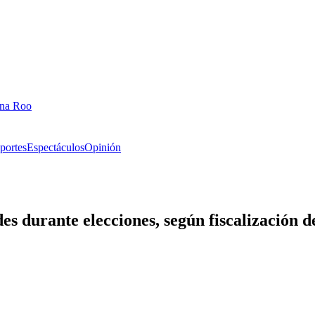
ana Roo
portes
Espectáculos
Opinión
s durante elecciones, según fiscalización d