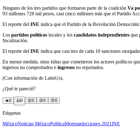
Ninguno de los tres partidos que formaron parte de la coalición
Va po
93 millones 728 mil pesos, casi cinco millones más que el Partido Ac
El reporte del
INE
indica que el Partido de la Revolución Democrátic
Los
partidos políticos
locales y los
candidatos independientes
que p
fiscalización.
El reporte del
INE
indica que casi tres de cada 10 sanciones otorgada
En menor medida, otras faltas que cometieron los actores políticos que
ingresos no comprobados e
ingresos
no reportados.
(Con información de LatinUs).
¿Qué te pareció?
🔥
0
👍
0
😲
0
😢
0
😠
0
Etiquetas
México
Noticias México
Política
Morena
elecciones 2021
INE