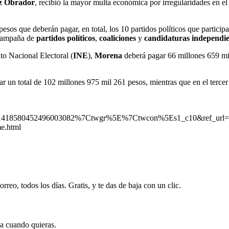
z Obrador
, recibió la mayor multa económica por irregularidades en el 
sos que deberán pagar, en total, los 10 partidos políticos que participa
e campaña de
partidos políticos
,
coaliciones
y
candidaturas
independie
uto Nacional Electoral (
INE
),
Morena
deberá pagar 66 millones 659 mil 
ar un total de 102 millones 975 mil 261 pesos, mientras que en el tercer
1418580452496003082%7Ctwgr%5E%7Ctwcon%5Es1_c10&ref_url
e.html
rreo, todos los días. Gratis, y te das de baja con un clic.
ja cuando quieras.