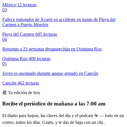
México
·
12
lecturas
03
Fallece trabajador de Xcaret en accidente en tramo de Playa del
Carmen a Puerto Morelos
Playa del Carmen
·
605
lecturas
04
Reportan a 23 personas desaparecidas en Quintana Roo
Quintana Roo
·
408
lecturas
05
Joven es asesinado durante ataque armado en Cancún
Cancún
·
462
lecturas
📰 Tu edición de hoy
Recibe el periódico de mañana a las 7:00 am
El diario para hojear, las claves del día y el podcast ☕ — todo en un
correo, todos los días. Gratis, y te das de baja con un clic.