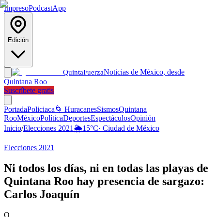
Impreso
Podcast
App
Edición
Noticias de México, desde
Quinta
Fuerza
Quintana Roo
Suscríbete gratis
Portada
Policiaca
🌀 Huracanes
Sismos
Quintana
Roo
México
Política
Deportes
Espectáculos
Opinión
Inicio
/
Elecciones 2021
🌦️
15
°C
·
Ciudad de México
Elecciones 2021
Ni todos los días, ni en todas las playas de
Quintana Roo hay presencia de sargazo:
Carlos Joaquín
Q