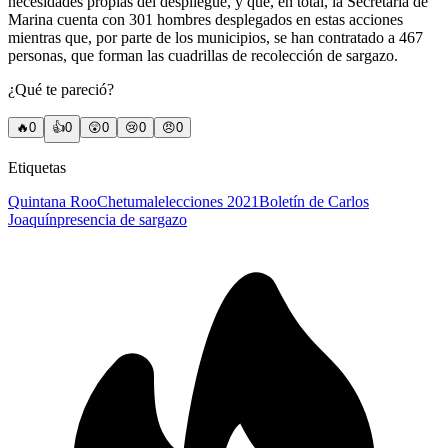
necesidades propias del despliegue, y que, en total, la Secretaría de
Marina cuenta con 301 hombres desplegados en estas acciones
mientras que, por parte de los municipios, se han contratado a 467
personas, que forman las cuadrillas de recolección de sargazo.
¿Qué te pareció?
🔥
0
👍
0
😲
0
😢
0
😠
0
Etiquetas
Quintana Roo
Chetumal
elecciones 2021
Boletín de Carlos
Joaquín
presencia de sargazo