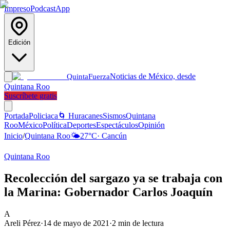
Impreso
Podcast
App
Edición
Noticias de México, desde
Quinta
Fuerza
Quintana Roo
Suscríbete gratis
Portada
Policiaca
🌀 Huracanes
Sismos
Quintana
Roo
México
Política
Deportes
Espectáculos
Opinión
Inicio
/
Quintana Roo
🌤️
27
°C
·
Cancún
Quintana Roo
Recolección del sargazo ya se trabaja con
la Marina: Gobernador Carlos Joaquín
A
Areli Pérez
·
14 de mayo de 2021
·
2
min de lectura