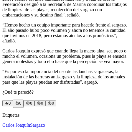
Federación designó a la Secretaría de Marina coordinar los trabajos
de limpieza de las playas, recolección del sargazo con
embarcaciones y su destino final”, señaló.
“Hemos hecho un equipo importante para hacerle frente al sargazo.
El año pasado hubo poco volumen y ahora no tenemos la cantidad
que tuvimos en 2018, pero estamos atentos a los pronósticos”,
añadió.
Carlos Joaquín expresó que cuando llega la macro alga, sea poco o
mucho el volumen, ocasiona un problema, pues la playa se ensucia,
genera molestias y todo ello hace que la percepción se vea mayor.
“Es por eso la importancia del uso de las lanchas sargaceras, la
instalación de las barreras antisargazo y la limpieza de los arenales
para que las playas puedan ser disfrutadas”, agregó.
¿Qué te pareció?
🔥
0
👍
0
😲
0
😢
0
😠
0
Etiquetas
Carlos Joaquín
Sargazo