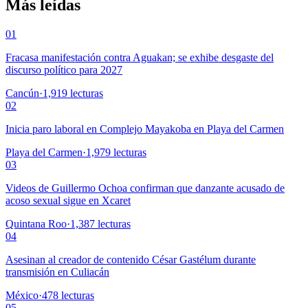
Más leídas
01
Fracasa manifestación contra Aguakan; se exhibe desgaste del
discurso político para 2027
Cancún
·
1,919
lecturas
02
Inicia paro laboral en Complejo Mayakoba en Playa del Carmen
Playa del Carmen
·
1,979
lecturas
03
Videos de Guillermo Ochoa confirman que danzante acusado de
acoso sexual sigue en Xcaret
Quintana Roo
·
1,387
lecturas
04
Asesinan al creador de contenido César Gastélum durante
transmisión en Culiacán
México
·
478
lecturas
05