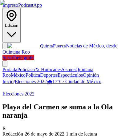
Impreso
Podcast
App
Edición
Noticias de México, desde
Quinta
Fuerza
Quintana Roo
Suscríbete gratis
Portada
Policiaca
🌀 Huracanes
Sismos
Quintana
Roo
México
Política
Deportes
Espectáculos
Opinión
Inicio
/
Elecciones 2022
🌧️
17
°C
·
Ciudad de México
Elecciones 2022
Playa del Carmen se suma a la Ola
naranja
R
Redacción
·
26 de mayo de 2022
·
1
min de lectura