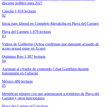
discurso político para 2027
Cancún
·
1,919
lecturas
02
Inicia paro laboral en Complejo Mayakoba en Playa del Carmen
Playa del Carmen
·
1,979
lecturas
03
Videos de Guillermo Ochoa confirman que danzante acusado de
acoso sexual sigue en Xcaret
Quintana Roo
·
1,387
lecturas
04
Asesinan al creador de contenido César Gastélum durante
transmisión en Culiacán
México
·
480
lecturas
05
Identifican número con que amenazaron a regidores de Playa del
Carmen y otros funcionarios
Playa del Carmen
·
437
lecturas