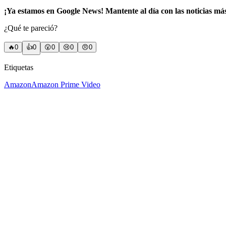
¡Ya estamos en Google News! Mantente al día con las noticias má
¿Qué te pareció?
🔥
0
👍
0
😲
0
😢
0
😠
0
Etiquetas
Amazon
Amazon Prime Video