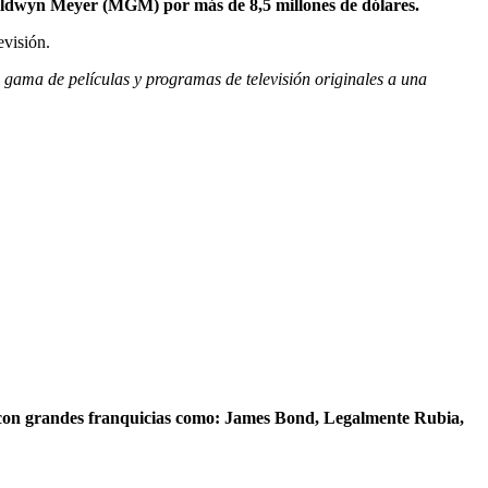
 Goldwyn Meyer (MGM) por más de 8,5 millones de dólares.
evisión.
gama de películas y programas de televisión originales a una
ión con grandes franquicias como: James Bond, Legalmente Rubia,