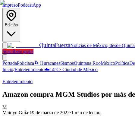
Impreso
Podcast
App
Edición
Quinta
Fuerza
Noticias de México, desde Quint
Suscríbete gratis
Portada
Policiaca
🌀 Huracanes
Sismos
Quintana Roo
México
Política
De
Inicio
/
Entretenimiento
☁️
14
°C
·
Ciudad de México
Entretenimiento
Amazon compra MGM Studios por más de 1
M
Mairlyn Guía
·
19 de marzo de 2022
·
1
min de lectura