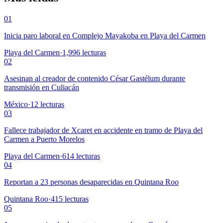
01
Inicia paro laboral en Complejo Mayakoba en Playa del Carmen
Playa del Carmen
·
1,996
lecturas
02
Asesinan al creador de contenido César Gastélum durante
transmisión en Culiacán
México
·
12
lecturas
03
Fallece trabajador de Xcaret en accidente en tramo de Playa del
Carmen a Puerto Morelos
Playa del Carmen
·
614
lecturas
04
Reportan a 23 personas desaparecidas en Quintana Roo
Quintana Roo
·
415
lecturas
05