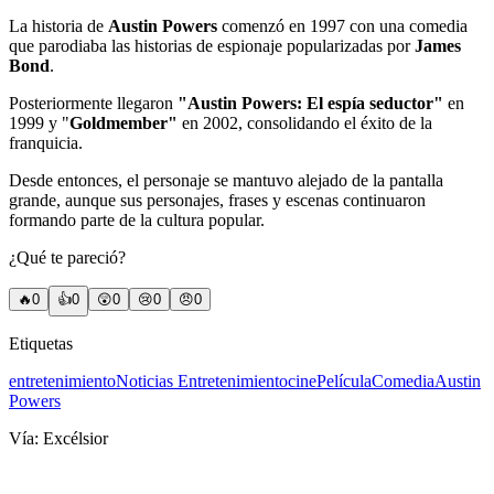
La historia de
Austin Powers
comenzó en 1997 con una comedia
que parodiaba las historias de espionaje popularizadas por
James
Bond
.
Posteriormente llegaron
"Austin Powers: El espía seductor"
en
1999 y "
Goldmember"
en 2002, consolidando el éxito de la
franquicia.
Desde entonces, el personaje se mantuvo alejado de la pantalla
grande, aunque sus personajes, frases y escenas continuaron
formando parte de la cultura popular.
¿Qué te pareció?
🔥
0
👍
0
😲
0
😢
0
😠
0
Etiquetas
entretenimiento
Noticias Entretenimiento
cine
Película
Comedia
Austin
Powers
Vía:
Excélsior