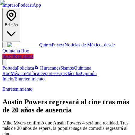
Impreso
Podcast
App
Edición
Noticias de México, desde
Quinta
Fuerza
Quintana Roo
Suscríbete gratis
Portada
Policiaca
🌀 Huracanes
Sismos
Quintana
Roo
México
Política
Deportes
Espectáculos
Opinión
Inicio
/
Entretenimiento
Entretenimiento
Austin Powers regresará al cine tras más
de 20 años de ausencia
Mike Myers confirmó que Austin Powers 4 será una realidad. Tras
más de 20 años de espera, la popular saga de comedia regresará al
cine.