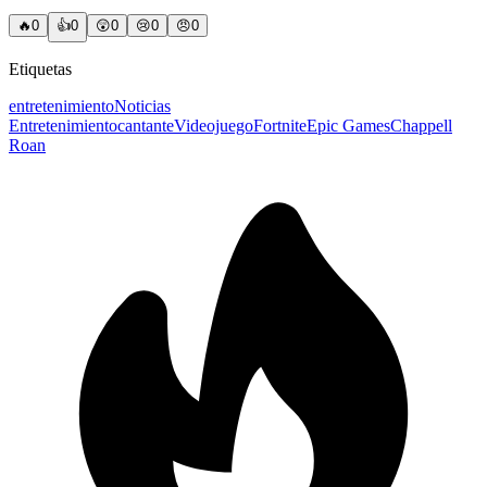
🔥
0
👍
0
😲
0
😢
0
😠
0
Etiquetas
entretenimiento
Noticias
Entretenimiento
cantante
Videojuego
Fortnite
Epic Games
Chappell
Roan