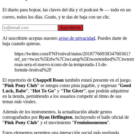
El diario para hojear, las claves del día y el podcast ☕ — todo en un
correo, todos los días. Gratis, y te das de baja con un clic.
Suscribirme
Al suscribirte aceptas nuestro
aviso de privacidad
. Puedes darte de
baja cuando quieras.
https://twitter.com/FNFestival/status/2018776693834760361?
ref_src=twsrc%5Etfw%7Ctwcamp%5Etweetembed%7Ctwterm
roan-sera-el-nuevo-icono-de-la-temporada-13-de-
fortnite-festival%2F
El repertorio de
Chappell Roan
también estará presente en el juego.
“
Pink Pony Club
” se integra como pista jugable, y regresan “
Good
Luck, Babe
”, “
Hot To Go
” y “
The Giver
”, que podrán adquirirse
en la tienda, permitiendo a los usuarios competir al ritmo de sus
temas más virales.
Además de los instrumentos, la actualización añade gestos
coreografiados por
Ryan Heffington
, incluyendo el baile oficial de
"
Pink Pony Club
" y el movimiento "
Femininomenon
".
Estos elementos permiten una interacción social más profunda