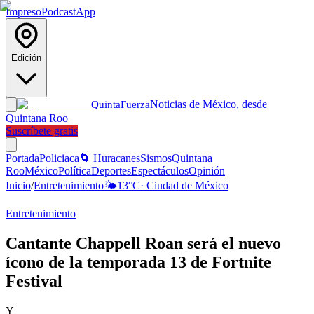
Impreso
Podcast
App
Edición
Noticias de México, desde
Quinta
Fuerza
Quintana Roo
Suscríbete gratis
Portada
Policiaca
🌀 Huracanes
Sismos
Quintana
Roo
México
Política
Deportes
Espectáculos
Opinión
Inicio
/
Entretenimiento
🌤️
13
°C
·
Ciudad de México
Entretenimiento
Cantante Chappell Roan será el nuevo
ícono de la temporada 13 de Fortnite
Festival
Y