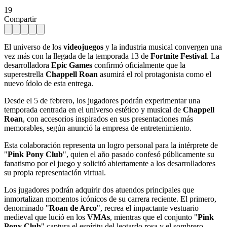
19
Compartir
El universo de los
videojuegos
y la industria musical convergen una
vez más con la llegada de la temporada 13 de
Fortnite Festival
. La
desarrolladora
Epic Games
confirmó oficialmente que la
superestrella
Chappell Roan
asumirá el rol protagonista como el
nuevo ídolo de esta entrega.
Desde el 5 de febrero, los jugadores podrán experimentar una
temporada centrada en el universo estético y musical de
Chappell
Roan
, con accesorios inspirados en sus presentaciones más
memorables, según anunció la empresa de entretenimiento.
Esta colaboración representa un logro personal para la intérprete de
"
Pink Pony Club
", quien el año pasado confesó públicamente su
fanatismo por el juego y solicitó abiertamente a los desarrolladores
su propia representación virtual.
Los jugadores podrán adquirir dos atuendos principales que
inmortalizan momentos icónicos de su carrera reciente. El primero,
denominado "
Roan de Arco
", recrea el impactante vestuario
medieval que lució en los
VMAs
, mientras que el conjunto "
Pink
Pony Club
" captura el espíritu del leotardo rosa y el sombrero