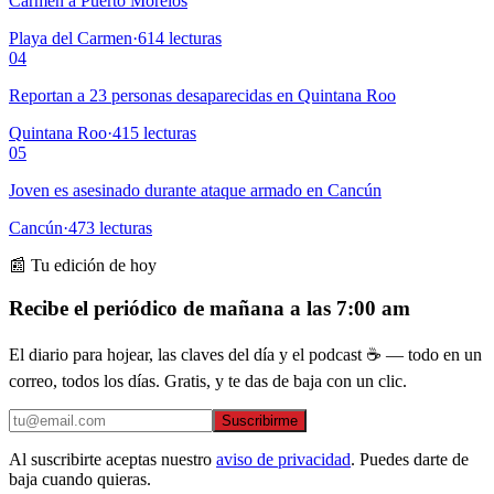
Carmen a Puerto Morelos
Playa del Carmen
·
614
lecturas
04
Reportan a 23 personas desaparecidas en Quintana Roo
Quintana Roo
·
415
lecturas
05
Joven es asesinado durante ataque armado en Cancún
Cancún
·
473
lecturas
📰 Tu edición de hoy
Recibe el periódico de mañana a las 7:00 am
El diario para hojear, las claves del día y el podcast ☕ — todo en un
correo, todos los días. Gratis, y te das de baja con un clic.
Suscribirme
Al suscribirte aceptas nuestro
aviso de privacidad
. Puedes darte de
baja cuando quieras.