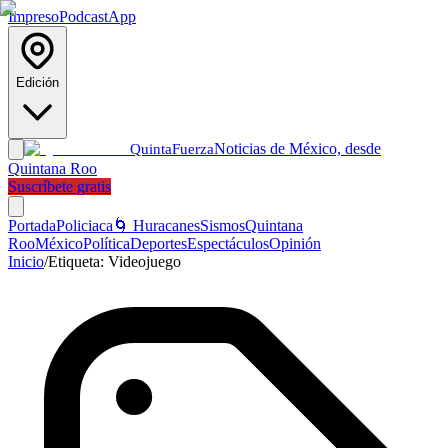
Impreso
Podcast
App
Edición
Noticias de México, desde
Quinta
Fuerza
Quintana Roo
Suscríbete gratis
Portada
Policiaca
🌀 Huracanes
Sismos
Quintana
Roo
México
Política
Deportes
Espectáculos
Opinión
Inicio
/
Etiqueta:
Videojuego