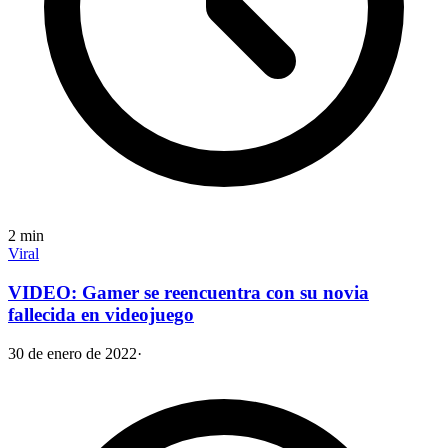
2
min
Viral
VIDEO: Gamer se reencuentra con su novia
fallecida en videojuego
30 de enero de 2022
·