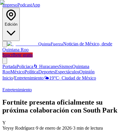
Impreso
Podcast
App
Edición
Noticias de México, desde
Quinta
Fuerza
Quintana Roo
Suscríbete gratis
Portada
Policiaca
🌀 Huracanes
Sismos
Quintana
Roo
México
Política
Deportes
Espectáculos
Opinión
Inicio
/
Entretenimiento
🌤️
19
°C
·
Ciudad de México
Entretenimiento
Fortnite presenta oficialmente su
próxima colaboración con South Park
Y
Yeysy Rodríguez
·
9 de enero de 2026
·
3
min de lectura