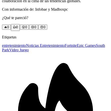
colaboración en la cima de las tendencias globales.
Con información de: Infobae y Madboxpc
¿Qué te pareció?
🔥
0
👍
0
😲
0
😢
0
😠
0
Etiquetas
entretenimiento
Noticias Entretenimiento
Fortnite
Epic Games
South
Park
Video Juego