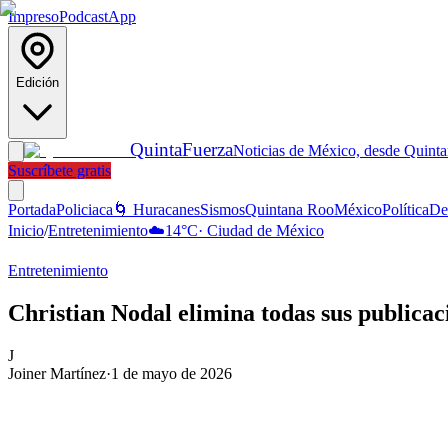
Impreso
Podcast
App
Edición
Quinta
Fuerza
Noticias de México, desde Quint
Suscríbete gratis
Portada
Policiaca
🌀 Huracanes
Sismos
Quintana Roo
México
Política
De
Inicio
/
Entretenimiento
☁️
14
°C
·
Ciudad de México
Entretenimiento
Christian Nodal elimina todas sus publica
J
Joiner Martínez
·
1 de mayo de 2026