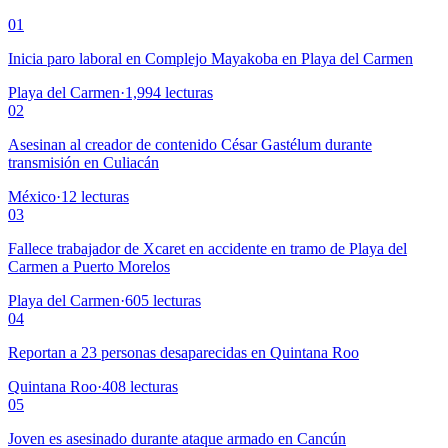
01
Inicia paro laboral en Complejo Mayakoba en Playa del Carmen
Playa del Carmen
·
1,994
lecturas
02
Asesinan al creador de contenido César Gastélum durante
transmisión en Culiacán
México
·
12
lecturas
03
Fallece trabajador de Xcaret en accidente en tramo de Playa del
Carmen a Puerto Morelos
Playa del Carmen
·
605
lecturas
04
Reportan a 23 personas desaparecidas en Quintana Roo
Quintana Roo
·
408
lecturas
05
Joven es asesinado durante ataque armado en Cancún