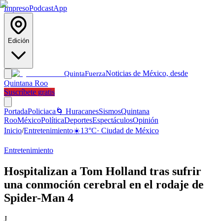
Impreso
Podcast
App
Edición
Noticias de México, desde
Quinta
Fuerza
Quintana Roo
Suscríbete gratis
Portada
Policiaca
🌀 Huracanes
Sismos
Quintana
Roo
México
Política
Deportes
Espectáculos
Opinión
Inicio
/
Entretenimiento
☀️
13
°C
·
Ciudad de México
Entretenimiento
Hospitalizan a Tom Holland tras sufrir
una conmoción cerebral en el rodaje de
Spider-Man 4
J