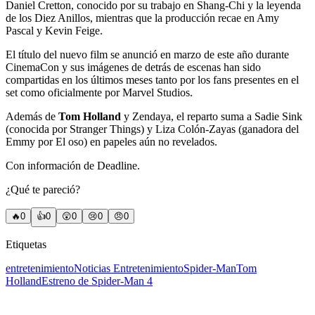
Daniel Cretton, conocido por su trabajo en Shang-Chi y la leyenda
de los Diez Anillos, mientras que la producción recae en Amy
Pascal y Kevin Feige.
El título del nuevo film se anunció en marzo de este año durante
CinemaCon y sus imágenes de detrás de escenas han sido
compartidas en los últimos meses tanto por los fans presentes en el
set como oficialmente por Marvel Studios.
Además de
Tom Holland
y Zendaya, el reparto suma a Sadie Sink
(conocida por Stranger Things) y Liza Colón-Zayas (ganadora del
Emmy por El oso) en papeles aún no revelados.
Con información de Deadline.
¿Qué te pareció?
🔥
0
👍
0
😲
0
😢
0
😠
0
Etiquetas
entretenimiento
Noticias Entretenimiento
Spider-Man
Tom
Holland
Estreno de Spider-Man 4