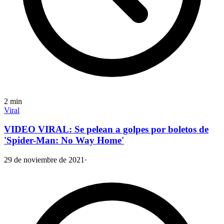
2
min
Viral
VIDEO VIRAL: Se pelean a golpes por boletos de
'Spider-Man: No Way Home'
29 de noviembre de 2021
·