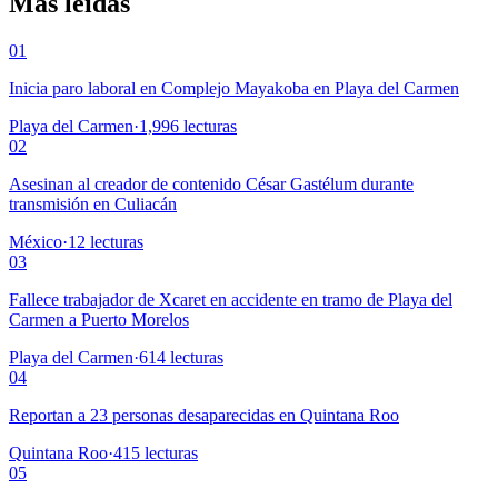
Más leídas
01
Inicia paro laboral en Complejo Mayakoba en Playa del Carmen
Playa del Carmen
·
1,996
lecturas
02
Asesinan al creador de contenido César Gastélum durante
transmisión en Culiacán
México
·
12
lecturas
03
Fallece trabajador de Xcaret en accidente en tramo de Playa del
Carmen a Puerto Morelos
Playa del Carmen
·
614
lecturas
04
Reportan a 23 personas desaparecidas en Quintana Roo
Quintana Roo
·
415
lecturas
05