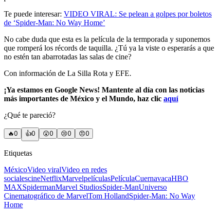
Te puede interesar:
VIDEO VIRAL: Se pelean a golpes por boletos
de ‘Spider-Man: No Way Home’
No cabe duda que esta es la película de la termporada y suponemos
que romperá los récords de taquilla. ¿Tú ya la viste o esperarás a que
no estén tan abarrotadas las salas de cine?
Con información de La Silla Rota y EFE.
¡Ya estamos en Google News! Mantente al día con las noticias
más importantes de México y el Mundo, haz clic
aquí
¿Qué te pareció?
🔥
0
👍
0
😲
0
😢
0
😠
0
Etiquetas
México
Video viral
Video en redes
sociales
cine
Netflix
Marvel
películas
Película
Cuernavaca
HBO
MAX
Spiderman
Marvel Studios
Spider-Man
Universo
Cinematográfico de Marvel
Tom Holland
Spider-Man: No Way
Home