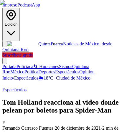
Impreso
Podcast
App
Edición
Noticias de México, desde
Quinta
Fuerza
Quintana Roo
Suscríbete gratis
Portada
Policiaca
🌀 Huracanes
Sismos
Quintana
Roo
México
Política
Deportes
Espectáculos
Opinión
Inicio
/
Espectáculos
🌦️
18
°C
·
Ciudad de México
Espectáculos
Tom Holland reacciona al video donde
pelean por boletos para Spider-Man
F
Fernando Carrasco Fuentes
·
20 de diciembre de 2021
·
2
min de