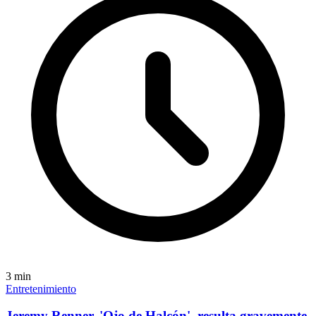
3
min
Entretenimiento
Jeremy Renner, 'Ojo de Halcón', resulta gravemente