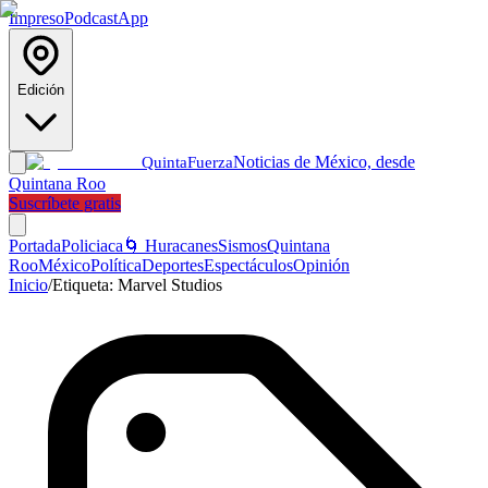
Impreso
Podcast
App
Edición
Noticias de México, desde
Quinta
Fuerza
Quintana Roo
Suscríbete gratis
Portada
Policiaca
🌀 Huracanes
Sismos
Quintana
Roo
México
Política
Deportes
Espectáculos
Opinión
Inicio
/
Etiqueta:
Marvel Studios