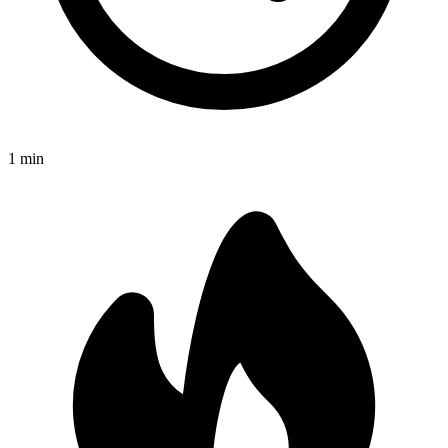
1
min