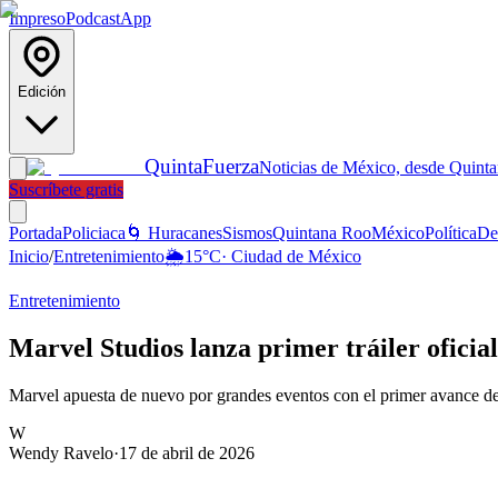
Impreso
Podcast
App
Edición
Quinta
Fuerza
Noticias de México, desde Quint
Suscríbete gratis
Portada
Policiaca
🌀 Huracanes
Sismos
Quintana Roo
México
Política
De
Inicio
/
Entretenimiento
🌦️
15
°C
·
Ciudad de México
Entretenimiento
Marvel Studios lanza primer tráiler ofici
Marvel apuesta de nuevo por grandes eventos con el primer avance de
W
Wendy Ravelo
·
17 de abril de 2026