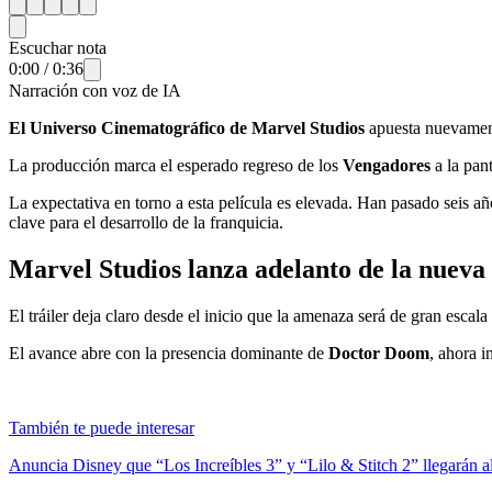
Escuchar nota
0:00
/
0:36
Narración con voz de IA
El Universo Cinematográfico de Marvel Studios
apuesta nuevament
La producción marca el esperado regreso de los
Vengadores
a la pan
La expectativa en torno a esta película es elevada. Han pasado seis a
clave para el desarrollo de la franquicia.
Marvel Studios lanza adelanto de la nueva
El tráiler deja claro desde el inicio que la amenaza será de gran esca
El avance abre con la presencia dominante de
Doctor Doom
, ahora i
También te puede interesar
Anuncia Disney que “Los Increíbles 3” y “Lilo & Stitch 2” llegarán a