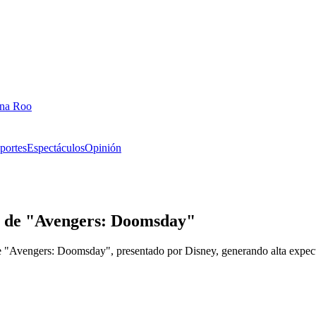
ana Roo
portes
Espectáculos
Opinión
al de "Avengers: Doomsday"
 "Avengers: Doomsday", presentado por Disney, generando alta expecta