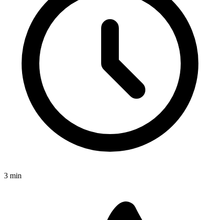
3
min