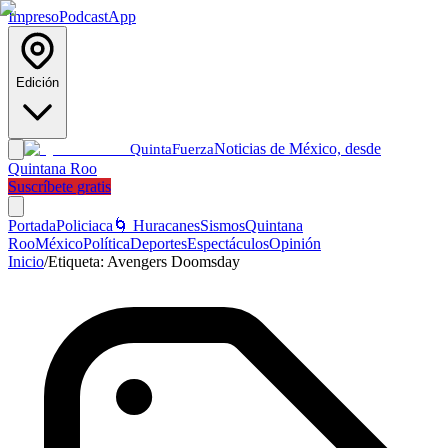
Impreso
Podcast
App
Edición
Noticias de México, desde
Quinta
Fuerza
Quintana Roo
Suscríbete gratis
Portada
Policiaca
🌀 Huracanes
Sismos
Quintana
Roo
México
Política
Deportes
Espectáculos
Opinión
Inicio
/
Etiqueta:
Avengers Doomsday