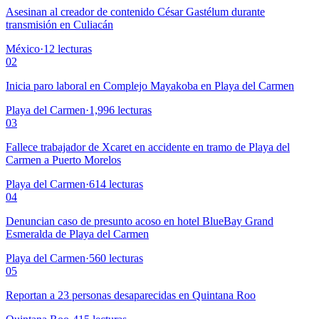
Asesinan al creador de contenido César Gastélum durante
transmisión en Culiacán
México
·
12
lecturas
02
Inicia paro laboral en Complejo Mayakoba en Playa del Carmen
Playa del Carmen
·
1,996
lecturas
03
Fallece trabajador de Xcaret en accidente en tramo de Playa del
Carmen a Puerto Morelos
Playa del Carmen
·
614
lecturas
04
Denuncian caso de presunto acoso en hotel BlueBay Grand
Esmeralda de Playa del Carmen
Playa del Carmen
·
560
lecturas
05
Reportan a 23 personas desaparecidas en Quintana Roo