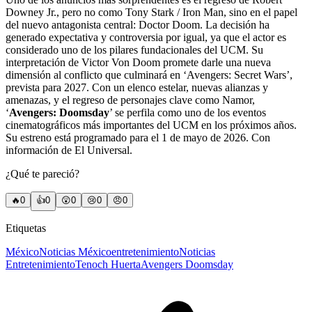
Downey Jr., pero no como Tony Stark / Iron Man, sino en el papel
del nuevo antagonista central: Doctor Doom. La decisión ha
generado expectativa y controversia por igual, ya que el actor es
considerado uno de los pilares fundacionales del UCM. Su
interpretación de Victor Von Doom promete darle una nueva
dimensión al conflicto que culminará en ‘Avengers: Secret Wars’,
prevista para 2027. Con un elenco estelar, nuevas alianzas y
amenazas, y el regreso de personajes clave como Namor,
‘
Avengers: Doomsday
’ se perfila como uno de los eventos
cinematográficos más importantes del UCM en los próximos años.
Su estreno está programado para el 1 de mayo de 2026. Con
información de El Universal.
¿Qué te pareció?
🔥
0
👍
0
😲
0
😢
0
😠
0
Etiquetas
México
Noticias México
entretenimiento
Noticias
Entretenimiento
Tenoch Huerta
Avengers Doomsday