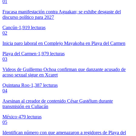
01
Fracasa manifestación contra Aguakan; se exhibe desgaste del
discurso político para 2027
Cancún
·
1,919
lecturas
02
Inicia paro laboral en Complejo Mayakoba en Playa del Carmen
Playa del Carmen
·
1,979
lecturas
03
Videos de Guillermo Ochoa confirman que danzante acusado de
acoso sexual sigue en Xcaret
Quintana Roo
·
1,387
lecturas
04
Asesinan al creador de contenido César Gastélum durante
transmisión en Culiacán
México
·
479
lecturas
05
Identifican número con que amenazaron a regidores de Playa del