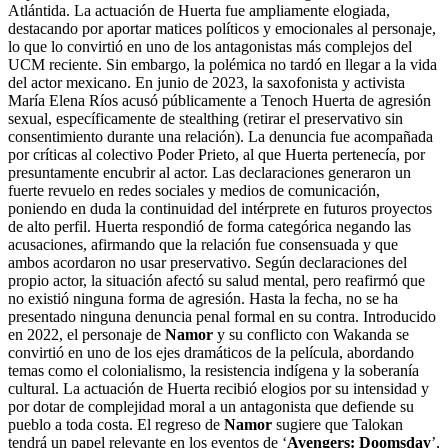
Atlántida. La actuación de Huerta fue ampliamente elogiada,
destacando por aportar matices políticos y emocionales al personaje,
lo que lo convirtió en uno de los antagonistas más complejos del
UCM reciente. Sin embargo, la polémica no tardó en llegar a la vida
del actor mexicano. En junio de 2023, la saxofonista y activista
María Elena Ríos acusó públicamente a Tenoch Huerta de agresión
sexual, específicamente de stealthing (retirar el preservativo sin
consentimiento durante una relación). La denuncia fue acompañada
por críticas al colectivo Poder Prieto, al que Huerta pertenecía, por
presuntamente encubrir al actor. Las declaraciones generaron un
fuerte revuelo en redes sociales y medios de comunicación,
poniendo en duda la continuidad del intérprete en futuros proyectos
de alto perfil. Huerta respondió de forma categórica negando las
acusaciones, afirmando que la relación fue consensuada y que
ambos acordaron no usar preservativo. Según declaraciones del
propio actor, la situación afectó su salud mental, pero reafirmó que
no existió ninguna forma de agresión. Hasta la fecha, no se ha
presentado ninguna denuncia penal formal en su contra. Introducido
en 2022, el personaje de
Namor
y su conflicto con Wakanda se
convirtió en uno de los ejes dramáticos de la película, abordando
temas como el colonialismo, la resistencia indígena y la soberanía
cultural. La actuación de Huerta recibió elogios por su intensidad y
por dotar de complejidad moral a un antagonista que defiende su
pueblo a toda costa. El regreso de
Namor
sugiere que Talokan
tendrá un papel relevante en los eventos de ‘
Avengers: Doomsday
’,