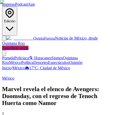
Impreso
Podcast
App
Edición
Noticias de México, desde
Quinta
Fuerza
Quintana Roo
Suscríbete gratis
Portada
Policiaca
🌀 Huracanes
Sismos
Quintana
Roo
México
Política
Deportes
Espectáculos
Opinión
Inicio
/
México
🌦️
17
°C
·
Ciudad de México
México
Marvel revela el elenco de Avengers:
Doomsday, con el regreso de Tenoch
Huerta como Namor
J