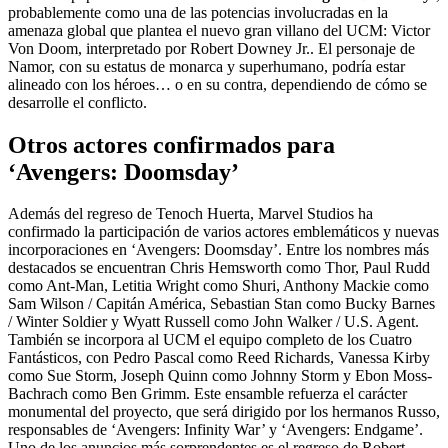
probablemente como una de las potencias involucradas en la
amenaza global que plantea el nuevo gran villano del UCM: Victor
Von Doom, interpretado por Robert Downey Jr.. El personaje de
Namor, con su estatus de monarca y superhumano, podría estar
alineado con los héroes… o en su contra, dependiendo de cómo se
desarrolle el conflicto.
Otros actores confirmados para
‘Avengers: Doomsday’
Además del regreso de Tenoch Huerta, Marvel Studios ha
confirmado la participación de varios actores emblemáticos y nuevas
incorporaciones en ‘Avengers: Doomsday’. Entre los nombres más
destacados se encuentran Chris Hemsworth como Thor, Paul Rudd
como Ant-Man, Letitia Wright como Shuri, Anthony Mackie como
Sam Wilson / Capitán América, Sebastian Stan como Bucky Barnes
/ Winter Soldier y Wyatt Russell como John Walker / U.S. Agent.
También se incorpora al UCM el equipo completo de los Cuatro
Fantásticos, con Pedro Pascal como Reed Richards, Vanessa Kirby
como Sue Storm, Joseph Quinn como Johnny Storm y Ebon Moss-
Bachrach como Ben Grimm. Este ensamble refuerza el carácter
monumental del proyecto, que será dirigido por los hermanos Russo,
responsables de ‘Avengers: Infinity War’ y ‘Avengers: Endgame’.
Uno de los anuncios más sorprendentes es el regreso de Robert