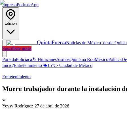
Impreso
Podcast
App
Edición
Quinta
Fuerza
Noticias de México, desde Quint
Suscríbete gratis
Portada
Policiaca
🌀 Huracanes
Sismos
Quintana Roo
México
Política
De
Inicio
/
Entretenimiento
🌤️
15
°C
·
Ciudad de México
Entretenimiento
Muere trabajador durante la instalación de
Y
Yeysy Rodríguez
·
27 de abril de 2026