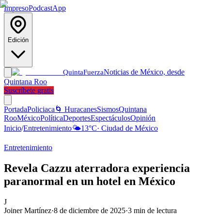
Impreso
Podcast
App
Edición
Noticias de México, desde
Quinta
Fuerza
Quintana Roo
Suscríbete gratis
Portada
Policiaca
🌀 Huracanes
Sismos
Quintana
Roo
México
Política
Deportes
Espectáculos
Opinión
Inicio
/
Entretenimiento
🌤️
13
°C
·
Ciudad de México
Entretenimiento
Revela Cazzu aterradora experiencia
paranormal en un hotel en México
J
Joiner Martínez
·
8 de diciembre de 2025
·
3
min de lectura