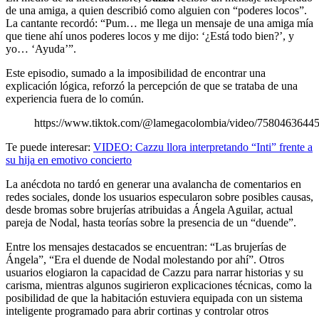
de una amiga, a quien describió como alguien con “poderes locos”.
La cantante recordó: “Pum… me llega un mensaje de una amiga mía
que tiene ahí unos poderes locos y me dijo: ‘¿Está todo bien?’, y
yo… ‘Ayuda’”.
Este episodio, sumado a la imposibilidad de encontrar una
explicación lógica, reforzó la percepción de que se trataba de una
experiencia fuera de lo común.
https://www.tiktok.com/@lamegacolombia/video/7580463644
Te puede interesar:
VIDEO: Cazzu llora interpretando “Inti” frente a
su hija en emotivo concierto
La anécdota no tardó en generar una avalancha de comentarios en
redes sociales, donde los usuarios especularon sobre posibles causas,
desde bromas sobre brujerías atribuidas a Ángela Aguilar, actual
pareja de Nodal, hasta teorías sobre la presencia de un “duende”.
Entre los mensajes destacados se encuentran: “Las brujerías de
Ángela”, “Era el duende de Nodal molestando por ahí”. Otros
usuarios elogiaron la capacidad de Cazzu para narrar historias y su
carisma, mientras algunos sugirieron explicaciones técnicas, como la
posibilidad de que la habitación estuviera equipada con un sistema
inteligente programado para abrir cortinas y controlar otros