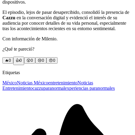
dispositivos.
El episodio, lejos de pasar desapercibido, consolidó la presencia de
Cazzu
en la conversación digital y evidenció el interés de su
audiencia por conocer detalles de su vida personal, especialmente
tras los acontecimientos recientes en su entorno sentimental.
Con información de Milenio.
¿Qué te pareció?
🔥
0
👍
0
😲
0
😢
0
😠
0
Etiquetas
México
Noticias México
entretenimiento
Noticias
Entretenimiento
cazzu
paranormal
experiencias paranormales