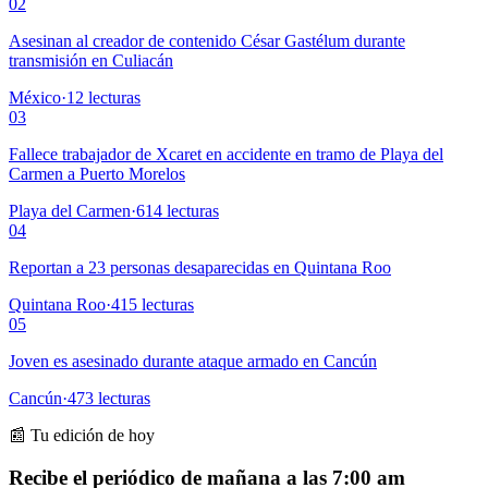
02
Asesinan al creador de contenido César Gastélum durante
transmisión en Culiacán
México
·
12
lecturas
03
Fallece trabajador de Xcaret en accidente en tramo de Playa del
Carmen a Puerto Morelos
Playa del Carmen
·
614
lecturas
04
Reportan a 23 personas desaparecidas en Quintana Roo
Quintana Roo
·
415
lecturas
05
Joven es asesinado durante ataque armado en Cancún
Cancún
·
473
lecturas
📰 Tu edición de hoy
Recibe el periódico de mañana a las 7:00 am