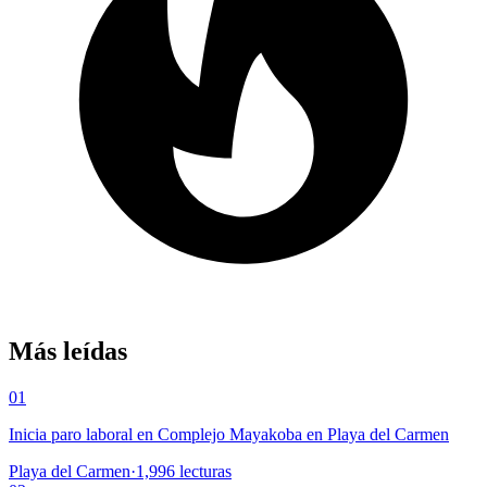
Más leídas
01
Inicia paro laboral en Complejo Mayakoba en Playa del Carmen
Playa del Carmen
·
1,996
lecturas