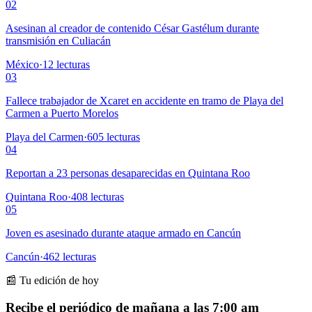
02
Asesinan al creador de contenido César Gastélum durante
transmisión en Culiacán
México
·
12
lecturas
03
Fallece trabajador de Xcaret en accidente en tramo de Playa del
Carmen a Puerto Morelos
Playa del Carmen
·
605
lecturas
04
Reportan a 23 personas desaparecidas en Quintana Roo
Quintana Roo
·
408
lecturas
05
Joven es asesinado durante ataque armado en Cancún
Cancún
·
462
lecturas
📰 Tu edición de hoy
Recibe el periódico de mañana a las 7:00 am