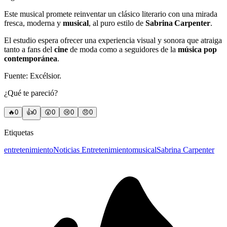
Este musical promete reinventar un clásico literario con una mirada
fresca, moderna y
musical
, al puro estilo de
Sabrina Carpenter
.
El estudio espera ofrecer una experiencia visual y sonora que atraiga
tanto a fans del
cine
de moda como a seguidores de la
música pop
contemporánea
.
Fuente: Excélsior.
¿Qué te pareció?
🔥
0
👍
0
😲
0
😢
0
😠
0
Etiquetas
entretenimiento
Noticias Entretenimiento
musical
Sabrina Carpenter