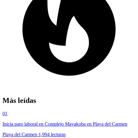
Más leídas
01
Inicia paro laboral en Complejo Mayakoba en Playa del Carmen
Playa del Carmen
·
1,994
lecturas