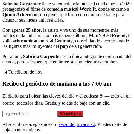
Sabrina Carpenter
tiene ya experiencia musical en el cine: en 2020
protagonizó el filme de comedia musical
Work It
, donde encarnó a
Quinn Ackerman
, una joven que forma un equipo de baile para
alcanzar sus metas universitarias.
Con apenas
25 años
, la artista vive uno de sus momentos más
fuertes en la industria: su más reciente álbum,
Man’s Best Friend
, le
valió
seis nominaciones al Grammy
, consolidándola como una de
las figuras más influyentes del
pop
de su generación.
Por ahora,
Sabrina Carpenter
es la única integrante confirmada del
elenco, pero se espera que en breve se anuncien más nombres.
📰 Tu edición de hoy
Recibe el periódico de mañana a las 7:00 am
El diario para hojear, las claves del día y el podcast ☕ — todo en un
correo, todos los días. Gratis, y te das de baja con un clic.
Suscribirme
Al suscribirte aceptas nuestro
aviso de privacidad
. Puedes darte de
baja cuando quieras.