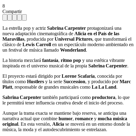
8
Compartir
La estrella pop y actriz
Sabrina Carpenter
protagonizará una
nueva adaptación cinematográfica de
Alicia en el País de las
Maravillas
, producida por
Universal Pictures
, que transformará el
clásico de
Lewis Carroll
en un espectáculo moderno ambientado en
un festival de música llamado
Wonderland
.
La historia mezclará
fantasía
,
ritmo pop
y una estética vibrante
inspirada en el universo musical de la propia
Sabrina Carpenter
.
El proyecto estará dirigido por
Lorene Scafaria
, conocida por
títulos como
Hustlers
y la serie
Succession
, y producido por
Marc
Platt
, responsable de grandes musicales como
La La Land
.
Sabrina Carpenter
también participará como
productora
, lo que
le permitirá tener influencia creativa desde el inicio del proceso.
Aunque la trama exacta se mantiene bajo reserva, se anticipa una
narrativa actual que combine
humor
,
romance
y
mucha música
original
. En esta versión,
Alicia
se moverá en un entorno donde la
música, la moda y el autodescubrimiento se entrelazan.