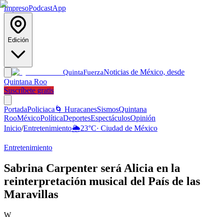
Impreso
Podcast
App
Edición
Noticias de México, desde
Quinta
Fuerza
Quintana Roo
Suscríbete gratis
Portada
Policiaca
🌀 Huracanes
Sismos
Quintana
Roo
México
Política
Deportes
Espectáculos
Opinión
Inicio
/
Entretenimiento
🌦️
23
°C
·
Ciudad de México
Entretenimiento
Sabrina Carpenter será Alicia en la
reinterpretación musical del País de las
Maravillas
W