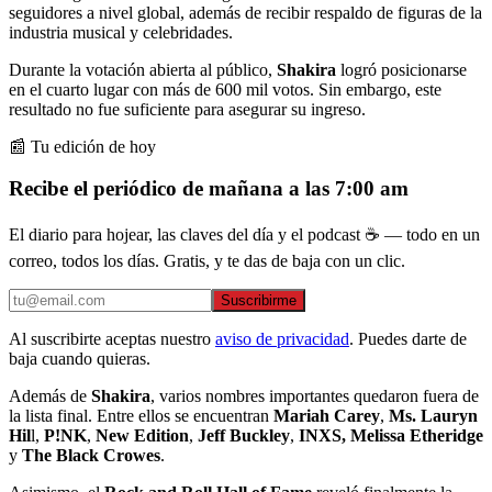
seguidores a nivel global, además de recibir respaldo de figuras de la
industria musical y celebridades.
Durante la votación abierta al público,
Shakira
logró posicionarse
en el cuarto lugar con más de 600 mil votos. Sin embargo, este
resultado no fue suficiente para asegurar su ingreso.
📰 Tu edición de hoy
Recibe el periódico de mañana a las 7:00 am
El diario para hojear, las claves del día y el podcast ☕ — todo en un
correo, todos los días. Gratis, y te das de baja con un clic.
Suscribirme
Al suscribirte aceptas nuestro
aviso de privacidad
. Puedes darte de
baja cuando quieras.
Además de
Shakira
, varios nombres importantes quedaron fuera de
la lista final. Entre ellos se encuentran
Mariah Carey
,
Ms. Lauryn
Hil
l,
P!NK
,
New Edition
,
Jeff Buckley
,
INXS, Melissa Etheridge
y
The Black Crowes
.