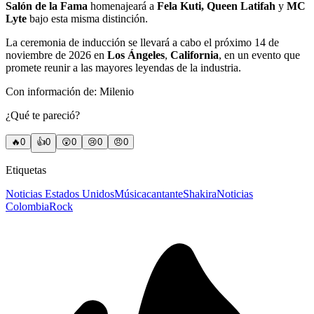
Salón de la Fama
homenajeará a
Fela Kuti, Queen Latifah
y
MC
Lyte
bajo esta misma distinción.
La ceremonia de inducción se llevará a cabo el próximo 14 de
noviembre de 2026 en
Los Ángeles
,
California
, en un evento que
promete reunir a las mayores leyendas de la industria.
Con información de: Milenio
¿Qué te pareció?
🔥
0
👍
0
😲
0
😢
0
😠
0
Etiquetas
Noticias Estados Unidos
Música
cantante
Shakira
Noticias
Colombia
Rock