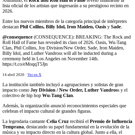
Asimismo, el
Rock and Roll Hall of Fame
reveló finalmente la
lista oficial de los artistas que ingresarán a su prestigioso recinto en
2026.
Entre los nuevos miembros de la categoría principal de intérpretes
destacan
Phil Collins, Billy Idol, Iron Maiden, Oasis
y
Sade
.
@consequence
(CONSEQUENCE): BREAKING: The Rock and
Roll Hall of Fame has revealed its class of 2026. Oasis, Wu-Tang
Clan, Phil Collins, Joy Division/New Order, Sade, Iron Maiden,
Billy Idol, and Luther Vandross will all be inducted during a
ceremony held in Los Angeles on November 14th.
https://t.co/eMoqqT5Jjn
14 abril 2026 ·
Ver en X
La institución también incluyó a agrupaciones y solistas de gran
impacto como
Joy Division / New Order, Luther Vandros
s y el
colectivo de hip hop
Wu-Tang Clan
.
Además, la organización anunció reconocimientos especiales que
celebran el impacto cultural de grandes figuras.
La legendaria cantante
Celia Cruz
recibirá el
Premio de Influencia
Temprana
, destacando su papel fundamental en la evolución de la
música y su impacto directo en la cultura global. Junto a ella, el