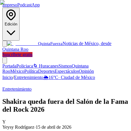
Impreso
Podcast
App
Edición
Noticias de México, desde
Quinta
Fuerza
Quintana Roo
Suscríbete gratis
Portada
Policiaca
🌀 Huracanes
Sismos
Quintana
Roo
México
Política
Deportes
Espectáculos
Opinión
Inicio
/
Entretenimiento
🌦️
16
°C
·
Ciudad de México
Entretenimiento
Shakira queda fuera del Salón de la Fama
del Rock 2026
Y
Yeysy Rodríguez
·
15 de abril de 2026