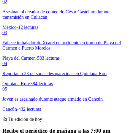
02
Asesinan al creador de contenido César Gastélum durante
transmisión en Culiacán
México
·
12
lecturas
03
Fallece trabajador de Xcaret en accidente en tramo de Playa del
Carmen a Puerto Morelos
Playa del Carmen
·
583
lecturas
04
Reportan a 23 personas desaparecidas en Quintana Roo
Quintana Roo
·
384
lecturas
05
Joven es asesinado durante ataque armado en Cancún
Cancún
·
432
lecturas
📰 Tu edición de hoy
Recibe el periódico de mañana a las 7:00 am