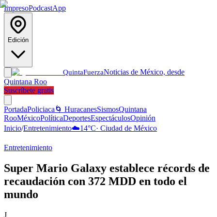
Impreso
Podcast
App
Edición
Noticias de México, desde
Quinta
Fuerza
Quintana Roo
Suscríbete gratis
Portada
Policiaca
🌀 Huracanes
Sismos
Quintana
Roo
México
Política
Deportes
Espectáculos
Opinión
Inicio
/
Entretenimiento
☁️
14
°C
·
Ciudad de México
Entretenimiento
Super Mario Galaxy establece récords de
recaudación con 372 MDD en todo el
mundo
J