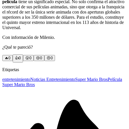
película
tiene un significado especial. No solo confirma el atractivo
comercial de sus películas animadas, sino que otorga a la franquicia
el récord de ser la única serie animada con dos aperturas globales
superiores a los 350 millones de dólares. Para el estudio, constituye
el quinto mayor estreno internacional en los 113 años de historia de
Universal.
Con información de Milenio.
¿Qué te pareció?
🔥
0
👍
0
😲
0
😢
0
😠
0
Etiquetas
entretenimiento
Noticias Entretenimiento
Super Mario Bros
Película
Super Mario Bros