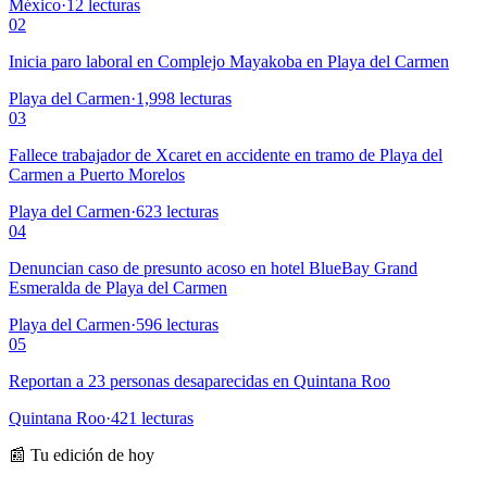
México
·
12
lecturas
02
Inicia paro laboral en Complejo Mayakoba en Playa del Carmen
Playa del Carmen
·
1,998
lecturas
03
Fallece trabajador de Xcaret en accidente en tramo de Playa del
Carmen a Puerto Morelos
Playa del Carmen
·
623
lecturas
04
Denuncian caso de presunto acoso en hotel BlueBay Grand
Esmeralda de Playa del Carmen
Playa del Carmen
·
596
lecturas
05
Reportan a 23 personas desaparecidas en Quintana Roo
Quintana Roo
·
421
lecturas
📰 Tu edición de hoy